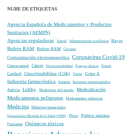
NUBE DE ETIQUETAS
Agencia Española de Medicamentos y Productos
Sanitarios (AEMPS)
Agencias reguladoras
Bayer
Alimentación ecológica
Agreal
Bufete RAM
Bufete RAM
Cervarix
Coronavirus Covid-19
Contaminación electromagnética
Cáncer
Crianza natural
Electrosensibilidad
Ensayos clínicos
Essure
GlaxoSmithKline (GSK)
Gripe A
Gardasil
Gripe
Industria farmacéutica
Intereses empresariales
Infancia
Lobby
Medicalización
Justicia
Marketing del miedo
Medicamentos peligrosos
Medicamentos peligrosos
Medicina
Márketing farmacéutico
Política sanitaria
Pfizer
Organización Mundial de la Salud (OMS)
Químicos tóxicos
Psiquiatría