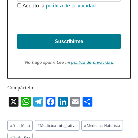
Acepto la
política de privacidad
Suscribirme
¡No hago spam! Lee mi
política de privacidad
.
Compártelo:
X
W
T
F
Li
E
S
ha
el
ac
n
m
ha
ts
eg
eb
ke
ai
re
Etiquetas
#
Ana Mato
#
Medicina Integrativa
#
Medicina Naturista
A
ra
o
dI
l
de
#
Pablo Saz