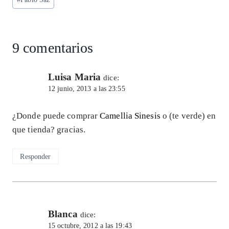
p
m
o
n
la
entrada:
p
k
9 comentarios
Luisa Maria
dice:
12 junio, 2013 a las 23:55
¿Donde puede comprar
Camellia Sinesis
o (te verde) en
que tienda? gracias.
Responder
Blanca
dice:
15 octubre, 2012 a las 19:43