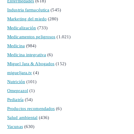
Enfermedades
(618)
Industria farmacéutica
(545)
Marketing del miedo
(280)
Medicalización
(733)
Medicamentos peligrosos
(1.021)
Medicina
(984)
Medicina integrativa
(6)
Miguel Jara & Abogados
(152)
migueljara.tv
(4)
Nutrición
(101)
Omeprazol
(1)
Pediatría
(54)
Productos recomendados
(6)
Salud ambiental
(436)
Vacunas
(630)