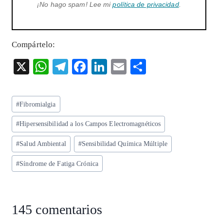
¡No hago spam! Lee mi
política de privacidad
.
Compártelo:
X
W
T
F
Li
E
S
ha
el
ac
n
m
ha
ts
eg
eb
ke
ai
re
Etiquetas
#
Fibromialgia
A
ra
o
dI
l
de
p
m
o
n
#
Hipersensibilidad a los Campos Electromagnéticos
la
entrada:
p
k
#
Salud Ambiental
#
Sensibilidad Química Múltiple
#
Síndrome de Fatiga Crónica
145 comentarios