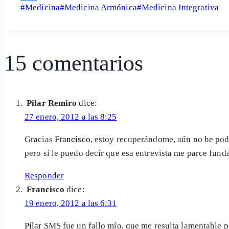
Etiquetas
#
Medicina
#
Medicina Armónica
#
Medicina Integrativa
Share
de
la
entrada:
15 comentarios
Pilar Remiro
dice:
27 enero, 2012 a las 8:25
Gracias
Francisco
, estoy recuperándome, aún no he pod
pero sí le puedo decir que esa entrevista me parce fun
Responder
Francisco
dice:
19 enero, 2012 a las 6:31
Pilar
SMS fue un fallo mío, que me resulta lamentable pe