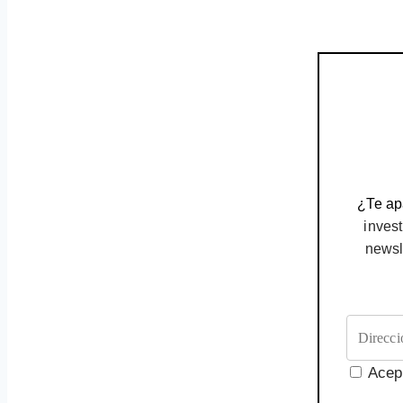
¿Te apa
invest
newsl
Acep