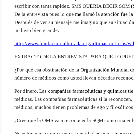
escribir con tanta rapidez. SMS
QUERIA DECIR SQM (
De la entrevista pues lo que
me llamó la atención fue l
Después de ver su mensaje me imagino que su situación d
un beso bien grande.
http://www.fundacion-alborada.org/ultimas-noticias/wi
EXTRACTO DE LA ENTREVISTA PARA QUE LO PUED
¿Por qué esa obstinación de la
Organización Mundial de
número de médicos como usted llevan décadas reconocie
Por dinero.
Las compañías farmacéuticas y químicas tien
médicas. Las compañías farmacéuticas sí la reconocen, p
médicos, muchos tienen problemas de ego y filosóficos
¿Cree que la OMS va a reconocer la SQM como una enfe
No estoy muy seguro, pero, la verdad es que tampoco e