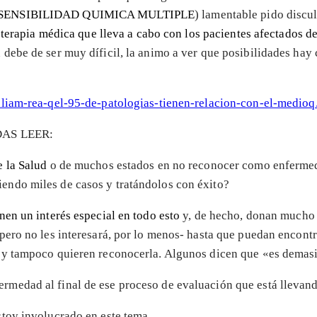
SENSIBILIDAD QUIMICA MULTIPLE
) lamentable pido discu
a terapia médica que lleva a cabo con los pacientes afectados 
ebe de ser muy díficil, la animo a ver que posibilidades hay c
lliam-rea-qel-95-de-patologias-tienen-relacion-con-el-medioq
AS LEER:
 la Salud
o de muchos estados en no reconocer como enfermeda
ndo miles de casos y tratándolos con éxito?
en un interés especial en todo esto
y, de hecho, donan mucho d
ero no les interesará, por lo menos- hasta que puedan encontra
 y tampoco quieren reconocerla. Algunos dicen que «es demasia
rmedad al final de ese proceso de evaluación que está llevan
stoy involucrado en este tema