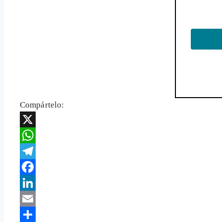
Compártelo:
X
WhatsApp
Telegram
Facebook
LinkedIn
Email