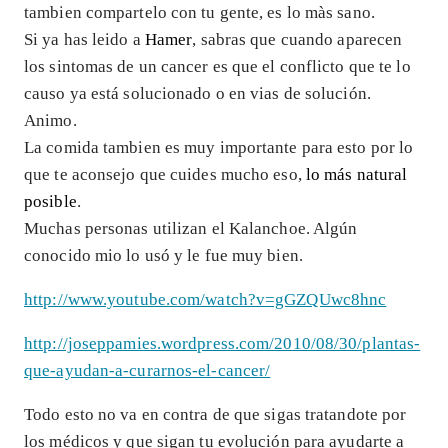
tambien compartelo con tu gente, es lo màs sano.
Si ya has leido a
Hamer
, sabras que cuando aparecen
los sintomas de un cancer es que el conflicto que te lo
causo ya está solucionado o en vias de solución.
Animo.
La comida tambien es muy importante para esto por lo
que te aconsejo que cuides mucho eso,
lo más natural
posible
.
Muchas personas utilizan el Kalanchoe. Algún
conocido mio lo usó y le fue muy bien.
http://www.youtube.com/watch?v=gGZQUwc8hnc
http://joseppamies.wordpress.com/2010/08/30/plantas-
que-ayudan-a-curarnos-el-cancer/
Todo esto no va en contra de que sigas tratandote por
los médicos y que sigan tu evolución para ayudarte a