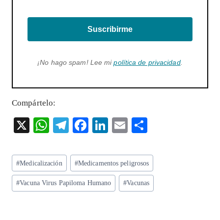
Suscribirme
¡No hago spam! Lee mi
política de privacidad
.
Compártelo:
X
W
T
F
Li
E
S
ha
el
ac
n
m
ha
ts
eg
eb
ke
ai
re
Etiquetas
#
Medicalización
#
Medicamentos peligrosos
A
ra
o
dI
l
de
p
m
o
n
#
Vacuna Virus Papiloma Humano
#
Vacunas
la
entrada:
p
k