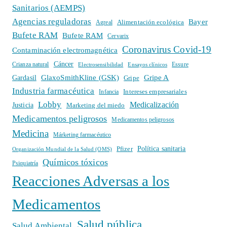
Sanitarios (AEMPS)
Agencias reguladoras
Bayer
Alimentación ecológica
Agreal
Bufete RAM
Bufete RAM
Cervarix
Coronavirus Covid-19
Contaminación electromagnética
Cáncer
Crianza natural
Electrosensibilidad
Ensayos clínicos
Essure
GlaxoSmithKline (GSK)
Gripe A
Gardasil
Gripe
Industria farmacéutica
Intereses empresariales
Infancia
Lobby
Medicalización
Justicia
Marketing del miedo
Medicamentos peligrosos
Medicamentos peligrosos
Medicina
Márketing farmacéutico
Política sanitaria
Pfizer
Organización Mundial de la Salud (OMS)
Químicos tóxicos
Psiquiatría
Reacciones Adversas a los
Medicamentos
Salud pública
Salud Ambiental