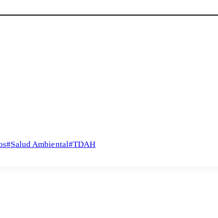
os
#
Salud Ambiental
#
TDAH