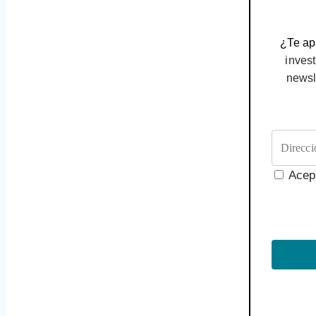
¿Te apa
invest
newsl
Acep