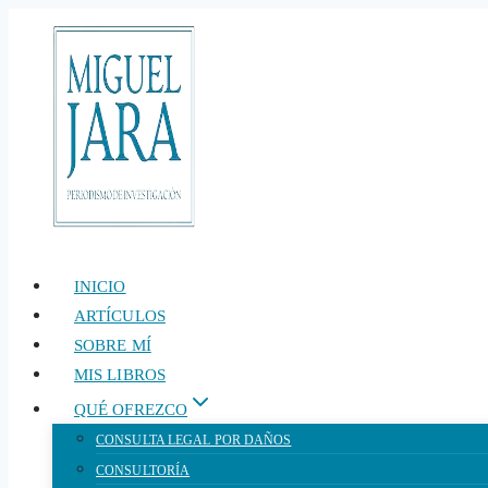
Saltar
al
contenido
INICIO
ARTÍCULOS
SOBRE MÍ
MIS LIBROS
QUÉ OFREZCO
CONSULTA LEGAL POR DAÑOS
CONSULTORÍA