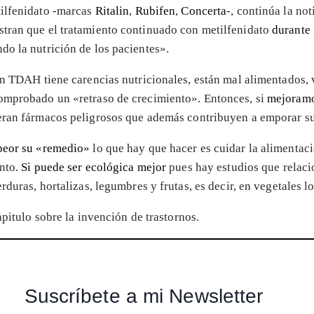
tilfenidato -marcas
Ritalin
,
Rubifen
,
Concerta
-, continúa la no
stran que el tratamiento continuado con metilfenidato
durante 
o la nutrición de los pacientes».
con TDAH tiene carencias nutricionales, están mal alimentados
comprobado un «retraso de crecimiento». Entonces, si
mejoramo
eran fármacos peligrosos que además contribuyen a emporar su
 peor su «remedio»
lo que hay que hacer es cuidar la alimentaci
ento.
Si puede ser ecológica mejor
pues hay estudios que relac
duras, hortalizas, legumbres y frutas, es decir, en vegetales l
pitulo sobre la invención de trastornos.
Suscríbete a mi Newsletter