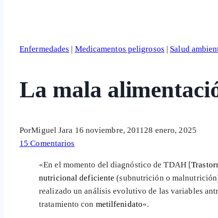
Enfermedades
|
Medicamentos peligrosos
|
Salud ambien
La mala alimentaci
Por
Miguel Jara
16 noviembre, 2011
28 enero, 2025
15 Comentarios
«En el momento del diagnóstico de TDAH [
Trastor
nutricional deficiente
(subnutrición o malnutrición)
realizado un análisis evolutivo de las variables a
tratamiento con
metilfenidato
«.