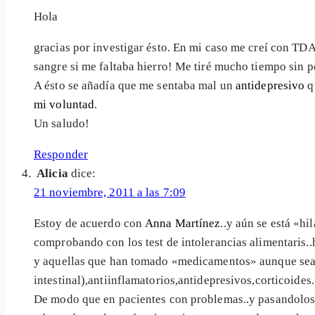
Hola
gracias por investigar ésto. En mi caso me creí con TD
sangre si me faltaba hierro! Me tiré mucho tiempo sin
A ésto se añadía que me sentaba mal un
antidepresivo
q
mi voluntad
.
Un saludo!
Responder
Alicia
dice:
21 noviembre, 2011 a las 7:09
Estoy de acuerdo con
Anna Martínez
..y aún se está «hi
comprobando con los test de intolerancias alimentaris.
y aquellas que han tomado «medicamentos» aunque sea e
intestinal),antiinflamatorios,antidepresivos,corticoides..
De modo que en pacientes con problemas..y pasandolos a