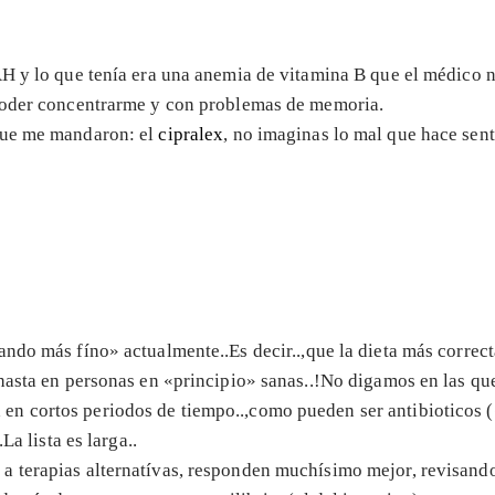
AH y lo que tenía era una anemia de vitamina B que el médico n
 poder concentrarme y con problemas de memoria.
ue me mandaron: el
cipralex
, no imaginas lo mal que hace sen
lando más fíno» actualmente..Es decir..,que la dieta más correc
.hasta en personas en «principio» sanas..!No digamos en las 
n cortos periodos de tiempo..,como pueden ser antibioticos («
La lista es larga..
 terapias alternatívas, responden muchísimo mejor, revisando c