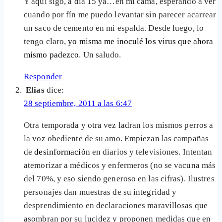
Y aquí sigo, a día 15 ya…en mi cama, esperando a ver
cuando por fín me puedo levantar sin parecer acarrear
un saco de cemento en mi espalda. Desde luego, lo
tengo claro,
yo misma me inoculé los virus que ahora
mismo padezco
. Un saludo.
Responder
Elias
dice:
28 septiembre, 2011 a las 6:47
Otra temporada y otra vez ladran los mismos perros a
la voz obediente de su amo. Empiezan las campañas
de
desinformación
en diarios y televisiones. Intentan
atemorizar a médicos y enfermeros (no se vacuna más
del 70%, y eso siendo generoso en las cifras). Ilustres
personajes dan muestras de su integridad y
desprendimiento en declaraciones maravillosas que
asombran por su lucidez y proponen medidas que en