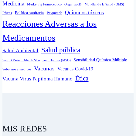
Medicina
Márketing farmacéutico
Organización Mundial de la Salud (OMS)
Químicos tóxicos
Política sanitaria
Pfizer
Psiquiatría
Reacciones Adversas a los
Medicamentos
Salud pública
Salud Ambiental
Sensibilidad Química Múltiple
Sanofi Pasteur Merck Sharp and Dohme (MSD)
Vacunas
Vacunas Covid-19
Sobornos a médicos
Ética
Vacuna Virus Papiloma Humano
MIS REDES