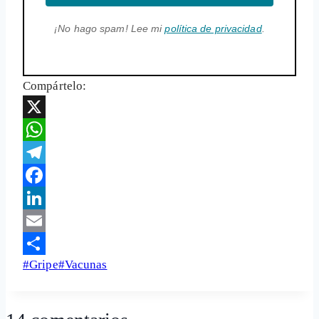
¡No hago spam! Lee mi
política de privacidad
.
Compártelo:
X
WhatsApp
Telegram
Facebook
LinkedIn
Email
Etiquetas
#
Gripe
#
Vacunas
Share
de
la