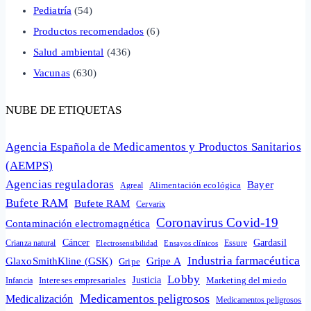
Pediatría
(54)
Productos recomendados
(6)
Salud ambiental
(436)
Vacunas
(630)
NUBE DE ETIQUETAS
Agencia Española de Medicamentos y Productos Sanitarios
(AEMPS)
Agencias reguladoras
Bayer
Alimentación ecológica
Agreal
Bufete RAM
Bufete RAM
Cervarix
Coronavirus Covid-19
Contaminación electromagnética
Cáncer
Gardasil
Crianza natural
Electrosensibilidad
Ensayos clínicos
Essure
Industria farmacéutica
GlaxoSmithKline (GSK)
Gripe A
Gripe
Lobby
Intereses empresariales
Justicia
Infancia
Marketing del miedo
Medicamentos peligrosos
Medicalización
Medicamentos peligrosos