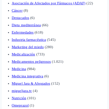
Asociación de Afectados por Fármacos (ADAF)
(22)
Cáncer
(8)
Destacados
(6)
Dieta mediterránea
(66)
Enfermedades
(618)
Industria farmacéutica
(545)
Marketing del miedo
(280)
Medicalización
(733)
Medicamentos peligrosos
(1.021)
Medicina
(984)
Medicina integrativa
(6)
Miguel Jara & Abogados
(152)
migueljara.tv
(4)
Nutrición
(101)
Omeprazol
(1)