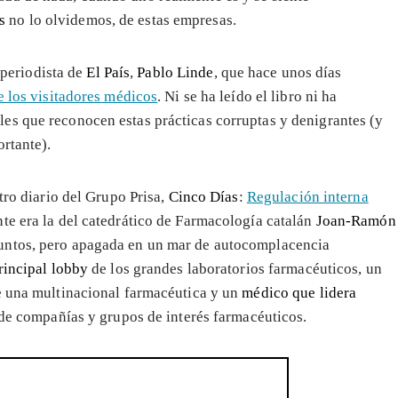
s
no lo olvidemos, de estas empresas.
l periodista de
El País
,
Pablo Linde
, que hace unos días
 los visitadores médicos
. Ni se ha leído el libro ni ha
es que reconocen estas prácticas corruptas y denigrantes (y
ortante).
tro diario del Grupo Prisa,
Cinco Días
:
Regulación interna
nte era la del catedrático de Farmacología catalán
Joan-Ramón
untos, pero apagada en un mar de autocomplacencia
rincipal lobby
de los grandes laboratorios farmacéuticos, un
e una multinacional farmacéutica y un
médico que lidera
 de compañías y grupos de interés farmacéuticos.