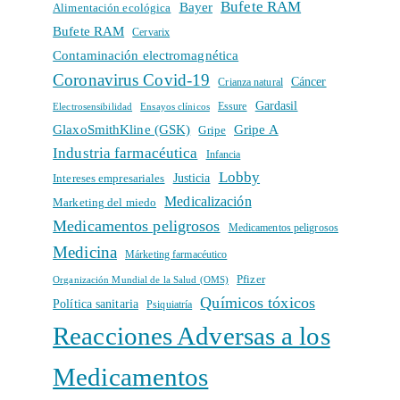
Bufete RAM
Bayer
Alimentación ecológica
Bufete RAM
Cervarix
Contaminación electromagnética
Coronavirus Covid-19
Cáncer
Crianza natural
Gardasil
Electrosensibilidad
Ensayos clínicos
Essure
GlaxoSmithKline (GSK)
Gripe A
Gripe
Industria farmacéutica
Infancia
Lobby
Intereses empresariales
Justicia
Medicalización
Marketing del miedo
Medicamentos peligrosos
Medicamentos peligrosos
Medicina
Márketing farmacéutico
Pfizer
Organización Mundial de la Salud (OMS)
Químicos tóxicos
Política sanitaria
Psiquiatría
Reacciones Adversas a los
Medicamentos