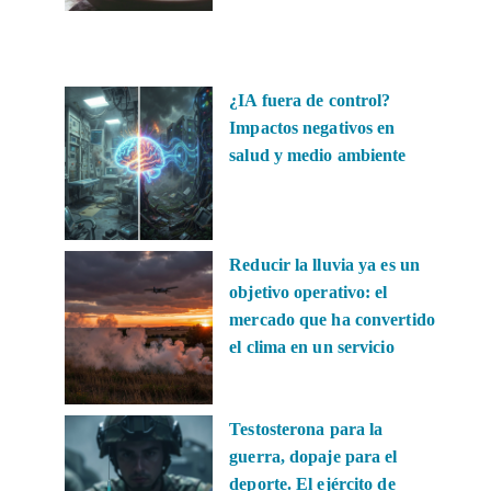
¿IA fuera de control?
Impactos negativos en
salud y medio ambiente
Reducir la lluvia ya es un
objetivo operativo: el
mercado que ha convertido
el clima en un servicio
Testosterona para la
guerra, dopaje para el
deporte. El ejército de