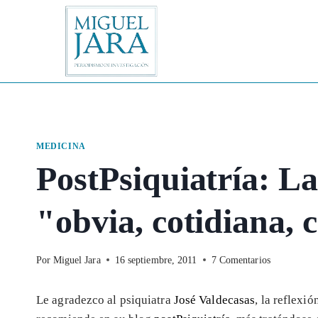
Saltar
al
contenido
MEDICINA
PostPsiquiatría: L
"obvia, cotidiana, 
Por
Miguel Jara
16 septiembre, 2011
7 Comentarios
Le agradezco al psiquiatra
José Valdecasas
, la reflexió