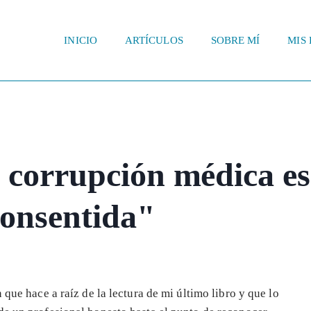
INICIO
ARTÍCULOS
SOBRE MÍ
MIS 
a corrupción médica es
consentida"
n que hace a raíz de la lectura de mi último libro y que lo