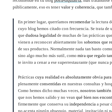
recomiende en su blog
postPsiquiatría
, más tratándose
públicamente, eso es tener
valor y coherencia
, que tam
En primer lugar, querríamos
recomendar
la lectura d
cuyo blog hemos citado con frecuencia. Se trata de u
que
dudosa legalidad
de muchas de las prácticas que 
vienen a reconocer abiertamente los
sobornos que r
de sus productos. Normalmente nada tan basto como t
sino algo mucho más sutil, como
mira que regalo tan
te invito a cenar a ese superrestaurante (que nunca 
Prácticas
cuya realidad es absolutamente obvia para 
plenamente
consentidas
en nuestras consultas y hos
Como hemos dicho muchas veces,
nosotros también
que nos hemos salido y no vean
qué bien nos encon
firmemente que conserva su
independencia
a pesar 
no acepta ningún obsequio, material, invitación ni 