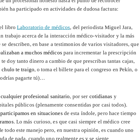
 de un profesional honesto hasta el punto de reconocer
bién ha participado en actividades de dudosa factura:
el libro
Laboratorio de médicos
, del periodista Miguel Jara,
n trabajo acerca de la interacción médico-visitador y la más
se describen, en base a testimonios de varios visitadores, que
ealizaban a muchos médicos
para incrementar la prescripción
e doy tanto dinero a cambio de que prescribas tantas cajas,
 chulo te traigo
, o toma el billete para el congreso en Pekín, o
podrías pagarte tú)…
cualquier profesional sanitario
, por ser
cotidianas
y
pitales públicos (plenamente consentidas por casi todos).
 participamos en situaciones
de esta índole, pero hace tiempo
tramos
. Lo más curioso, es que casi siempre el médico cree
de todo este manejo pero, en nuestra opinión, es cuando uno
nada de nada, cuando uno realmente es y se siente