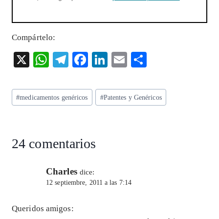
Compártelo:
X
W
T
F
Li
E
S
ha
el
ac
n
m
ha
ts
eg
eb
ke
ai
re
Etiquetas
#
medicamentos genéricos
#
Patentes y Genéricos
A
ra
o
dI
l
de
p
m
o
n
la
entrada:
p
k
24 comentarios
Charles
dice:
12 septiembre, 2011 a las 7:14
Queridos amigos: