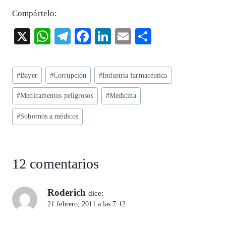
Compártelo:
X
W
T
F
Li
E
S
ha
el
ac
n
m
ha
ts
eg
eb
ke
ai
re
Etiquetas
#
Bayer
#
Corrupción
#
Industria farmacéutica
A
ra
o
dI
l
de
p
m
o
n
#
Medicamentos peligrosos
#
Medicina
la
entrada:
p
k
#
Sobornos a médicos
12 comentarios
Roderich
dice:
21 febrero, 2011 a las 7:12