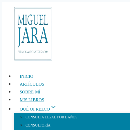
Saltar
al
contenido
INICIO
ARTÍCULOS
SOBRE MÍ
MIS LIBROS
QUÉ OFREZCO
CONSULTA LEGAL POR DAÑOS
CONSULTORÍA