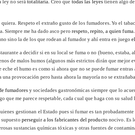
a ley no será
totalitaria
. Creo que
todas las leyes
tienen algo de
quiera. Respeto el extraño gusto de los fumadores. Yo el tabac
sa. Siempre me ha dado asco pero
respeto, repito, a quien fuma
uno sino la de los que rodean al fumador y ahí entra en juego
e
taurante a decidir si en su local se fuma o no (bueno, estaba,
llenos de malos humos (algunos más estrictos dirán que mejor ev
 te eche el humo es como si ahora que no se puede fumar entras
ría una provocación pero hasta ahora la mayoría no se extrañab
 de fumadores
y sociedades gastronómicas siempre que lo acue
igo que me parece respetable, cada cual que haga con su salud l
 quienes gestionan el Estado pues si fumar es tan probadament
r supuesto
perseguir a los fabricantes del producto
nocivo. Es l
rosas sustancias químicas tóxicas y otras fuentes de contamina