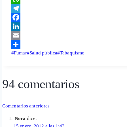
WhatsApp
Telegram
Facebook
LinkedIn
Email
Etiquetas
#
Fumar
#
Salud pública
#
Tabaquismo
Share
de
la
entrada:
94 comentarios
Navegación
Comentarios anteriores
Nora
dice:
de
15 enero, 2012 a las 1:43