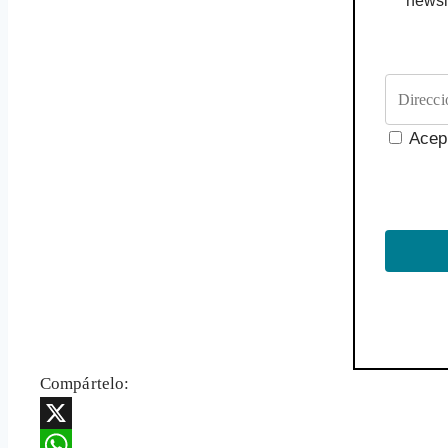
newsl
Acep
Compártelo:
X