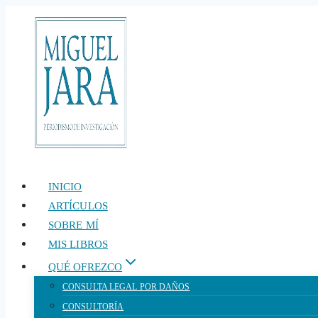
Saltar
al
contenido
INICIO
ARTÍCULOS
SOBRE MÍ
MIS LIBROS
QUÉ OFREZCO
CONSULTA LEGAL POR DAÑOS
CONSULTORÍA