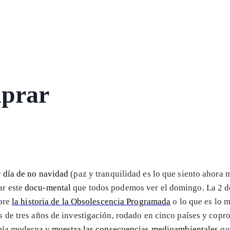
mprar
r día de no navidad
(paz y tranquilidad es lo que siento ahora 
ar este
docu-mental
que todos podemos ver el domingo. La 2 d
obre
la historia de la Obsolescencia Programada
o lo que es lo 
s de tres años de investigación, rodado en cinco países y cop
omía moderna y
muestra las consecuencias medioambientales
qu