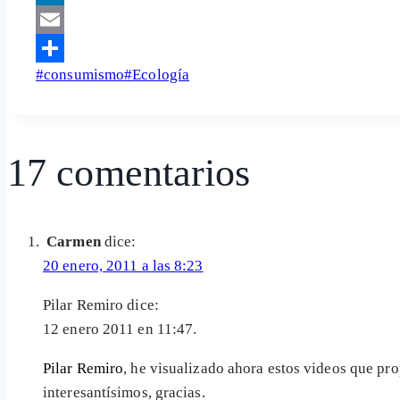
LinkedIn
Email
Etiquetas
#
consumismo
#
Ecología
Share
de
la
entrada:
17 comentarios
Carmen
dice:
20 enero, 2011 a las 8:23
Pilar Remiro dice:
12 enero 2011 en 11:47.
Pilar Remiro
, he visualizado ahora estos videos que pr
interesantísimos, gracias.