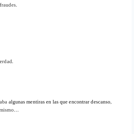
fraudes.
verdad.
taba
algunas mentiras en las que encontrar descanso
,
go mismo…