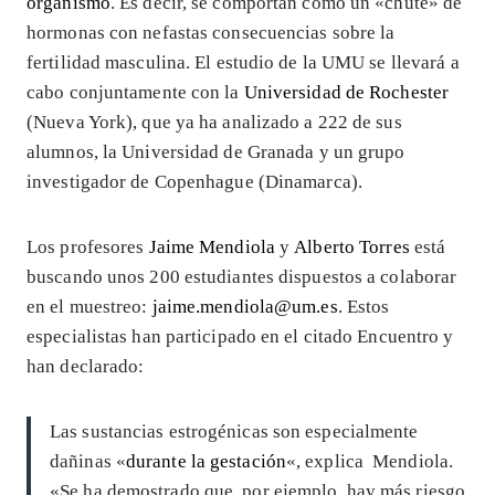
organismo
. Es decir, se comportan como un «chute» de
hormonas con nefastas consecuencias sobre la
fertilidad masculina. El estudio de la UMU se llevará a
cabo conjuntamente con la
Universidad de Rochester
(Nueva York), que ya ha analizado a 222 de sus
alumnos, la Universidad de Granada y un grupo
investigador de Copenhague (Dinamarca).
Los profesores
Jaime Mendiola
y
Alberto Torres
está
buscando unos 200 estudiantes dispuestos a colaborar
en el muestreo:
jaime.mendiola@um.es
. Estos
especialistas han participado en el citado Encuentro y
han declarado:
Las sustancias estrogénicas son especialmente
dañinas «
durante la gestación
«, explica Mendiola.
«Se ha demostrado que, por ejemplo, hay más riesgo