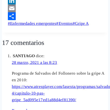
Facebook
LinkedIn
Email
Etiquetas
#
Enfermedades emergentes
#
Eventos
#
Gripe A
Share
de
la
17 comentarios
entrada:
SANTIAGO
dice:
28 marzo, 2021 a las 8:23
Programa de Salvados del Follonero sobre la gripe A
en 2010:
https://www.atresplayer.com/lasexta/programas/salvad
4/capitulo-10-pas-
gripe_5ad095e17ed1a88d4ef81390/