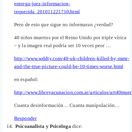
entrega-juez-informacion-
requerida_201011221710.html
Pero de esto que sigue no informaran ¿verdad?
40 niños muertos por el Reino Unido por triple vírica
– y la imagen real podría ser 10 veces peor …
http://www.wddty.com/40-uk-children-killed-by-mmr-
and-the-true-picture-could-be-10-times-worse.html
en español:
http://www.librevacunacion.com.ar/articulos/art40mue
Cuanta desinformación… Cuanta manipulación…
Responder
Psicoanalista y Psicóloga
dice: