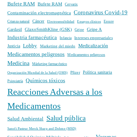
Bufete RAM
Bufete RAM
Cervarix
Coronavirus Covid-19
Contaminación electromagnética
Cáncer
Crianza natural
Electrosensibilidad
Ensayos clínicos
Essure
GlaxoSmithKline (GSK)
Gripe A
Gardasil
Gripe
Industria farmacéutica
Intereses empresariales
Infancia
Lobby
Medicalización
Justicia
Marketing del miedo
Medicamentos peligrosos
Medicamentos peligrosos
Medicina
Márketing farmacéutico
Política sanitaria
Pfizer
Organización Mundial de la Salud (OMS)
Químicos tóxicos
Psiquiatría
Reacciones Adversas a los
Medicamentos
Salud pública
Salud Ambiental
Sanofi Pasteur Merck Sharp and Dohme (MSD)
Vacunas