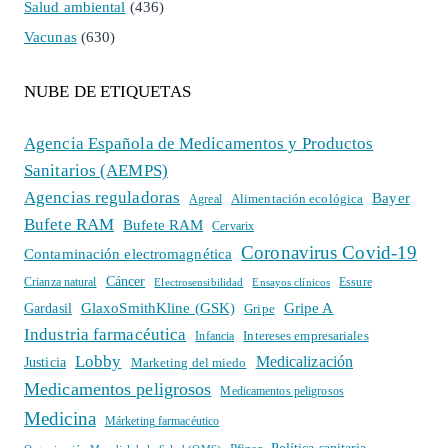
Salud ambiental
(436)
Vacunas
(630)
NUBE DE ETIQUETAS
Agencia Española de Medicamentos y Productos
Sanitarios (AEMPS)
Agencias reguladoras
Bayer
Alimentación ecológica
Agreal
Bufete RAM
Bufete RAM
Cervarix
Coronavirus Covid-19
Contaminación electromagnética
Cáncer
Crianza natural
Electrosensibilidad
Ensayos clínicos
Essure
GlaxoSmithKline (GSK)
Gripe A
Gardasil
Gripe
Industria farmacéutica
Intereses empresariales
Infancia
Lobby
Medicalización
Justicia
Marketing del miedo
Medicamentos peligrosos
Medicamentos peligrosos
Medicina
Márketing farmacéutico