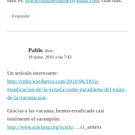
mail es:
gracielapazbermudez@gmail.com
. Graciñas.
Responder
Pablo
dice:
18 junio, 2010 a las 7:43
Un artículo interesante:
http://cnho.wordpress.com/2010/06/18/la-
erradicacion-de-la-viruela-como-paradigma-del-exito-
de-la-vacunacion/
Gracias a las vacunas, hemos erradicado casi
totalmente el sarampión:
http://www.scielosp.org/scielo
…..ci_arttext