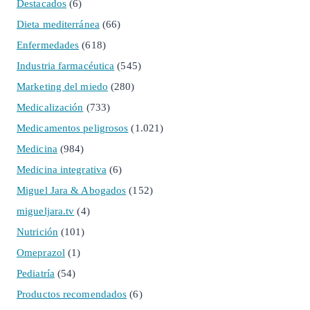
Destacados
(6)
Dieta mediterránea
(66)
Enfermedades
(618)
Industria farmacéutica
(545)
Marketing del miedo
(280)
Medicalización
(733)
Medicamentos peligrosos
(1.021)
Medicina
(984)
Medicina integrativa
(6)
Miguel Jara & Abogados
(152)
migueljara.tv
(4)
Nutrición
(101)
Omeprazol
(1)
Pediatría
(54)
Productos recomendados
(6)