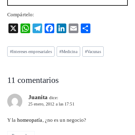
Compártelo:
X
W
T
F
Li
E
S
ha
el
ac
n
m
ha
ts
eg
eb
ke
ai
re
Etiquetas
#
Intereses empresariales
#
Medicina
#
Vacunas
A
ra
o
dI
l
de
p
m
o
n
la
entrada:
p
k
11 comentarios
Juanita
dice:
25 enero, 2012 a las 17:51
Y la
homeopatía
, ¿no es un negocio?