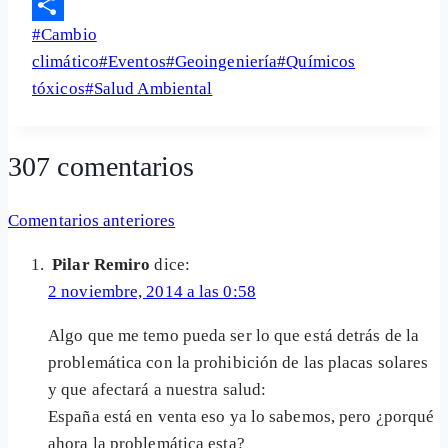
Email
Etiquetas
#
Cambio
Share
de
climático
#
Eventos
#
Geoingeniería
#
Químicos
la
tóxicos
#
Salud Ambiental
entrada:
307 comentarios
Navegación
Comentarios anteriores
de
Pilar Remiro
dice:
comentarios
2 noviembre, 2014 a las 0:58
Algo que me temo pueda ser lo que está detrás de la
problemática con la prohibición de las placas solares
y que afectará a nuestra salud:
España está en venta eso ya lo sabemos, pero ¿porqué
ahora la problemática esta?