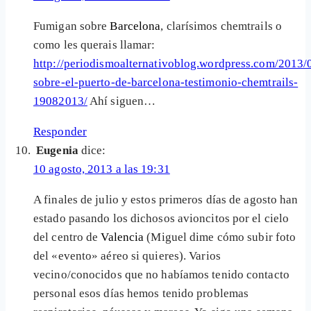
Fumigan sobre
Barcelona
, clarísimos chemtrails o
como les querais llamar:
http://periodismoalternativoblog.wordpress.com/2013/
sobre-el-puerto-de-barcelona-testimonio-chemtrails-
19082013/
Ahí siguen…
Responder
Eugenia
dice:
10 agosto, 2013 a las 19:31
A finales de julio y estos primeros días de agosto han
estado pasando los dichosos avioncitos por el cielo
del centro de
Valencia
(Miguel dime cómo subir foto
del «evento» aéreo si quieres). Varios
vecino/conocidos que no habíamos tenido contacto
personal esos días hemos tenido problemas