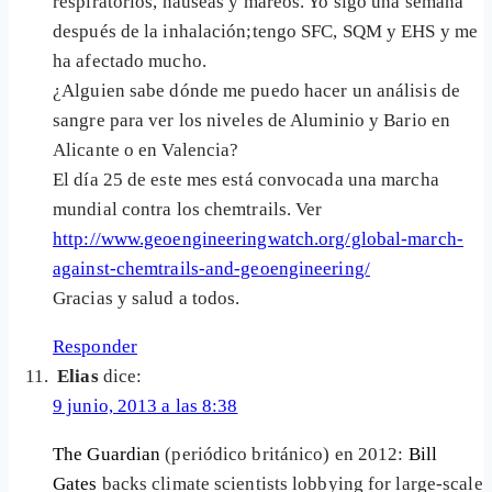
respiratorios, náuseas y mareos. Yo sigo una semana
después de la inhalación;tengo SFC, SQM y EHS y me
ha afectado mucho.
¿Alguien sabe dónde me puedo hacer un análisis de
sangre para ver los niveles de Aluminio y Bario en
Alicante o en Valencia?
El día 25 de este mes está convocada una marcha
mundial contra los chemtrails. Ver
http://www.geoengineeringwatch.org/global-march-
against-chemtrails-and-geoengineering/
Gracias y salud a todos.
Responder
Elias
dice:
9 junio, 2013 a las 8:38
The Guardian
(periódico británico) en 2012:
Bill
Gates
backs climate scientists lobbying for large-scale