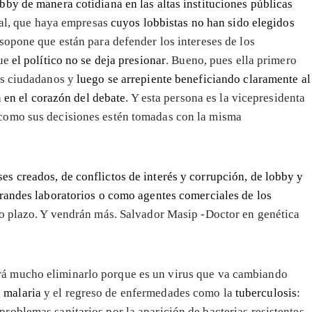
bby de manera cotidiana en las altas instituciones públicas
mal, que haya empresas
cuyos lobbistas no han sido elegidos
sopone que están para defender los intereses de los
que
el político no se deja presionar
. Bueno, pues ella primero
os ciudadanos y
luego se arrepiente beneficiando claramente al
n en el corazón del debate
. Y esta persona es la vicepresidenta
como sus decisiones estén tomadas con la misma
ses creados, de conflictos de interés y corrupción, de lobby y
grandes laboratorios o como agentes comerciales de los
rto plazo. Y vendrán más. Salvador Masip -Doctor en genética
rá mucho eliminarlo porque es un virus que va cambiando
,
malaria
y el regreso de enfermedades como la
tuberculosis
:
problemas sanitarios por la aparición de bacterias resistentes.