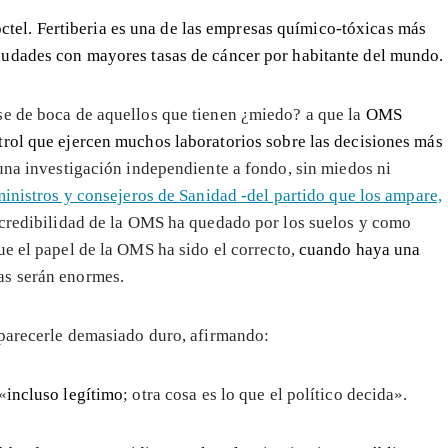
óctel. Fertiberia es una de las empresas químico-tóxicas más
iudades con mayores tasas de cáncer por habitante del mundo.
se de boca de aquellos que tienen ¿miedo? a que la
OMS
trol que ejercen muchos laboratorios sobre las decisiones más
 una investigación independiente a fondo, sin miedos ni
inistros y consejeros de Sanidad -del partido que los ampare,
a credibilidad de la OMS ha quedado por los suelos y como
e el papel de la OMS ha sido el correcto,
cuando haya una
as serán enormes.
 parecerle demasiado duro, afirmando:
«
incluso legítimo
; otra cosa es lo que el político decida».