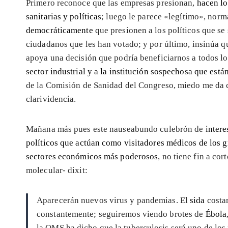
Primero reconoce que las empresas presionan,
hacen lo
sanitarias y políticas
; luego le parece «legítimo», nor
democráticamente
que presionen a los políticos que se 
ciudadanos que les han votado; y por último, insinúa 
apoya una decisión que podría beneficiarnos a todos l
sector industrial y a la institución sospechosa que está
de la Comisión de Sanidad del Congreso, miedo me da 
clarividencia.
Mañana más pues este nauseabundo culebrón de
intere
políticos que actúan como visitadores médicos de los 
sectores económicos más poderosos
, no tiene fin a co
molecular- dixit:
Aparecerán nuevos virus y pandemias. El
sida
costa
constantemente; seguiremos viendo brotes de
Ébola
la OMS ha dicho que la tuberculosis será uno de los 