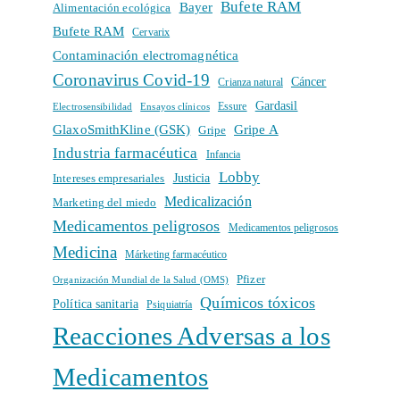
Bufete RAM
Bayer
Alimentación ecológica
Bufete RAM
Cervarix
Contaminación electromagnética
Coronavirus Covid-19
Cáncer
Crianza natural
Gardasil
Electrosensibilidad
Ensayos clínicos
Essure
GlaxoSmithKline (GSK)
Gripe A
Gripe
Industria farmacéutica
Infancia
Lobby
Intereses empresariales
Justicia
Medicalización
Marketing del miedo
Medicamentos peligrosos
Medicamentos peligrosos
Medicina
Márketing farmacéutico
Pfizer
Organización Mundial de la Salud (OMS)
Químicos tóxicos
Política sanitaria
Psiquiatría
Reacciones Adversas a los
Medicamentos