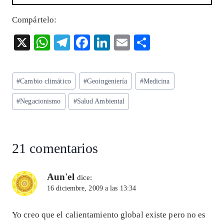
Compártelo:
X
W
T
F
Li
E
S
ha
el
ac
n
m
ha
ts
eg
eb
ke
ai
re
Etiquetas
#
Cambio climático
#
Geoingeniería
#
Medicina
A
ra
o
dI
l
de
p
m
o
n
#
Negacionismo
#
Salud Ambiental
la
entrada:
p
k
21 comentarios
Aun'el
dice:
16 diciembre, 2009 a las 13:34
Yo creo que el calientamiento global existe pero no es