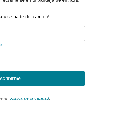
directamente en tu bandeja de entrada.
a y sé parte del cambio!
ad
scribirme
ee mi
política de privacidad
.