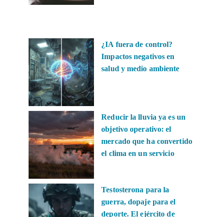
¿IA fuera de control?
Impactos negativos en
salud y medio ambiente
Reducir la lluvia ya es un
objetivo operativo: el
mercado que ha convertido
el clima en un servicio
Testosterona para la
guerra, dopaje para el
deporte. El ejército de