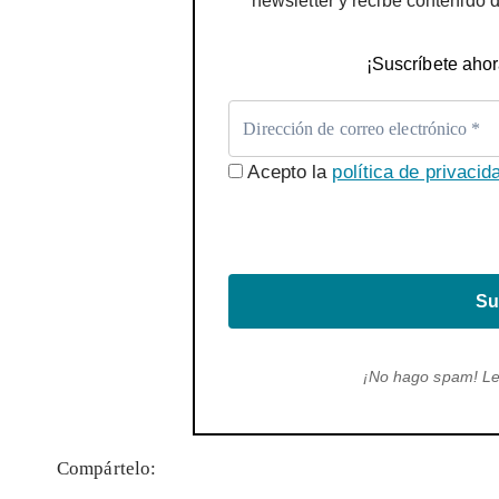
newsletter y recibe contenido 
¡Suscríbete ahor
Acepto la
política de privacid
Su
¡No hago spam! L
Compártelo: