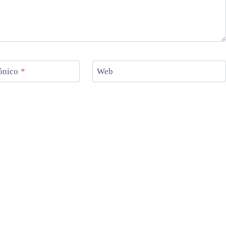
rónico
*
Web