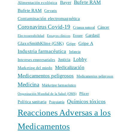
Bufete RAM
Bayer
Alimentación ecológica
Bufete RAM
Cervarix
Contaminación electromagnética
Coronavirus Covid-19
Cáncer
Crianza natural
Gardasil
Electrosensibilidad
Ensayos clínicos
Essure
GlaxoSmithKline (GSK)
Gripe A
Gripe
Industria farmacéutica
Infancia
Lobby
Intereses empresariales
Justicia
Medicalización
Marketing del miedo
Medicamentos peligrosos
Medicamentos peligrosos
Medicina
Márketing farmacéutico
Pfizer
Organización Mundial de la Salud (OMS)
Químicos tóxicos
Política sanitaria
Psiquiatría
Reacciones Adversas a los
Medicamentos