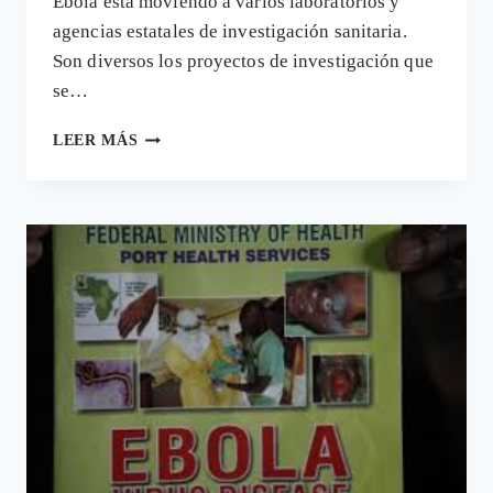
Ébola está moviendo a varios laboratorios y
agencias estatales de investigación sanitaria.
Son diversos los proyectos de investigación que
se…
TODOS
LEER MÁS
LOS
MEDICAMENTOS
QUE
SE
ENSAYAN
PARA
COMBATIR
LA
ENFERMEDAD
DEL
VIRUS
DEL
ÉBOLA