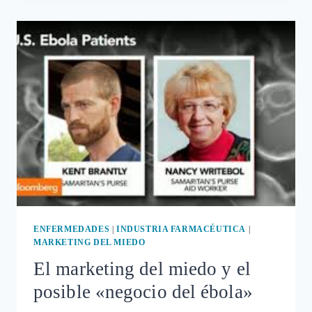
OSCUROS
DEL
«SUERO
MILAGROSO»
QUE
SE
HA
PROBADO
CON
MIGUEL
PAJARES
#ÉBOLA
ENFERMEDADES
|
INDUSTRIA FARMACÉUTICA
|
MARKETING DEL MIEDO
El marketing del miedo y el
posible «negocio del ébola»