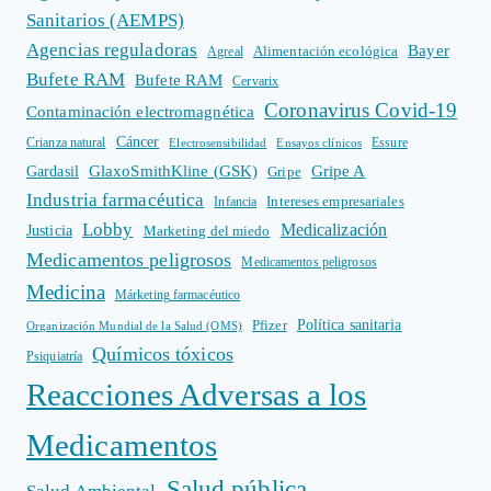
Sanitarios (AEMPS)
Agencias reguladoras
Bayer
Alimentación ecológica
Agreal
Bufete RAM
Bufete RAM
Cervarix
Coronavirus Covid-19
Contaminación electromagnética
Cáncer
Crianza natural
Electrosensibilidad
Ensayos clínicos
Essure
GlaxoSmithKline (GSK)
Gripe A
Gardasil
Gripe
Industria farmacéutica
Intereses empresariales
Infancia
Lobby
Medicalización
Justicia
Marketing del miedo
Medicamentos peligrosos
Medicamentos peligrosos
Medicina
Márketing farmacéutico
Política sanitaria
Pfizer
Organización Mundial de la Salud (OMS)
Químicos tóxicos
Psiquiatría
Reacciones Adversas a los
Medicamentos
Salud pública