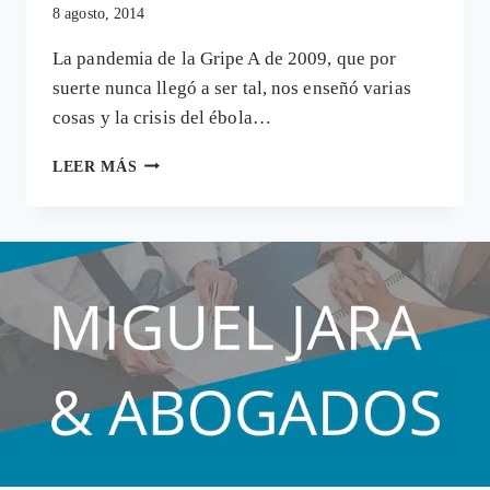
8 agosto, 2014
La pandemia de la Gripe A de 2009, que por
suerte nunca llegó a ser tal, nos enseñó varias
cosas y la crisis del ébola…
EL
LEER MÁS
MARKETING
DEL
MIEDO
Y
EL
POSIBLE
«NEGOCIO
DEL
ÉBOLA»