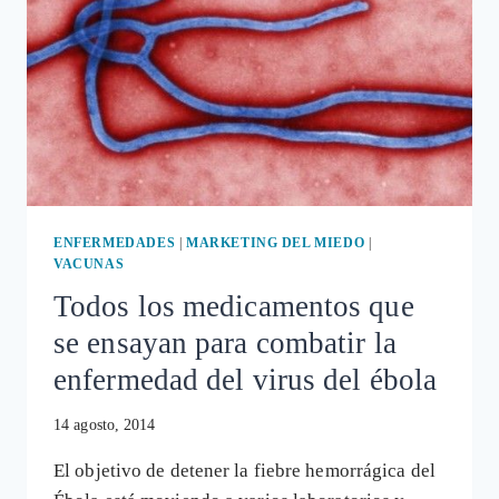
CONTRA
EL
ÉBOLA
DE
GLAXOSMITHKLINE
ENFERMEDADES
|
MARKETING DEL MIEDO
|
VACUNAS
Todos los medicamentos que
se ensayan para combatir la
enfermedad del virus del ébola
14 agosto, 2014
El objetivo de detener la fiebre hemorrágica del