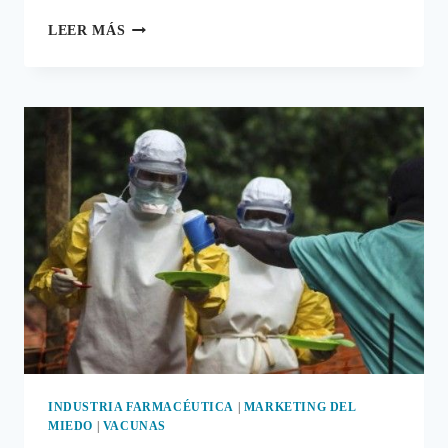
LA
LEER MÁS
ALOCADA
CARRERA
POR
PATENTAR
LOS
TRATAMIENTOS
PARA
EL
ÉBOLA
INDUSTRIA FARMACÉUTICA
|
MARKETING DEL
MIEDO
|
VACUNAS