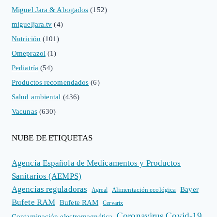
Miguel Jara & Abogados
(152)
migueljara.tv
(4)
Nutrición
(101)
Omeprazol
(1)
Pediatría
(54)
Productos recomendados
(6)
Salud ambiental
(436)
Vacunas
(630)
NUBE DE ETIQUETAS
Agencia Española de Medicamentos y Productos
Sanitarios (AEMPS)
Agencias reguladoras
Bayer
Alimentación ecológica
Agreal
Bufete RAM
Bufete RAM
Cervarix
Coronavirus Covid-19
Contaminación electromagnética