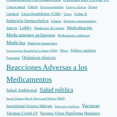
Cáncer
Crianza natural
Electrosensibilidad
Ensayos clínicos
Essure
GlaxoSmithKline (GSK)
Gripe A
Gardasil
Gripe
Industria farmacéutica
Intereses empresariales
Infancia
Lobby
Medicalización
Justicia
Marketing del miedo
Medicamentos peligrosos
Medicamentos peligrosos
Medicina
Márketing farmacéutico
Política sanitaria
Pfizer
Organización Mundial de la Salud (OMS)
Químicos tóxicos
Psiquiatría
Reacciones Adversas a los
Medicamentos
Salud pública
Salud Ambiental
Sanofi Pasteur Merck Sharp and Dohme (MSD)
Vacunas
Sensibilidad Química Múltiple
Sobornos a médicos
Vacuna Virus Papiloma Humano
Vacunas Covid-19