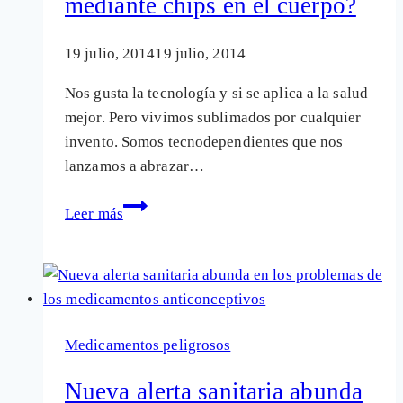
mediante chips en el cuerpo?
por
sus
19 julio, 2014
19 julio, 2014
anticonceptivos
Nos gusta la tecnología y si se aplica a la salud
mejor. Pero vivimos sublimados por cualquier
invento. Somos tecnodependientes que nos
lanzamos a abrazar…
¿Anticonceptivos
Leer más
hormonales
mediante
chips
en
el
Medicamentos peligrosos
cuerpo?
Nueva alerta sanitaria abunda