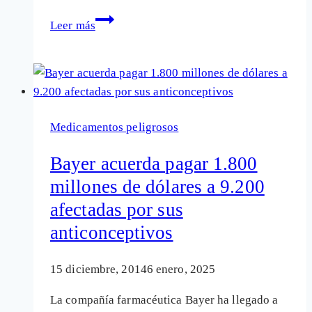
Aparecen
Leer más
en
España
afectadas
por
el
Medicamentos peligrosos
anticonceptivo
Essure
Bayer acuerda pagar 1.800
millones de dólares a 9.200
afectadas por sus
anticonceptivos
15 diciembre, 2014
6 enero, 2025
La compañía farmacéutica Bayer ha llegado a