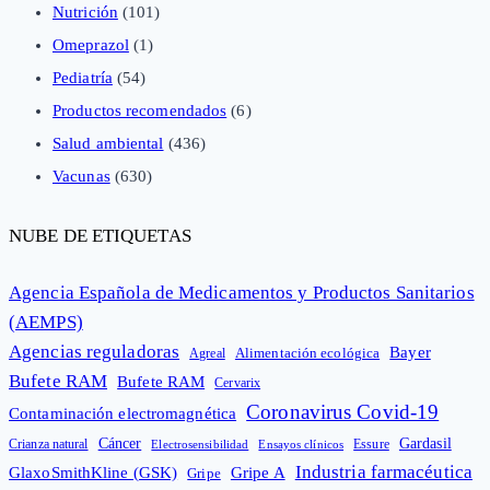
Nutrición
(101)
Omeprazol
(1)
Pediatría
(54)
Productos recomendados
(6)
Salud ambiental
(436)
Vacunas
(630)
NUBE DE ETIQUETAS
Agencia Española de Medicamentos y Productos Sanitarios
(AEMPS)
Agencias reguladoras
Bayer
Alimentación ecológica
Agreal
Bufete RAM
Bufete RAM
Cervarix
Coronavirus Covid-19
Contaminación electromagnética
Cáncer
Gardasil
Crianza natural
Electrosensibilidad
Ensayos clínicos
Essure
Industria farmacéutica
GlaxoSmithKline (GSK)
Gripe A
Gripe