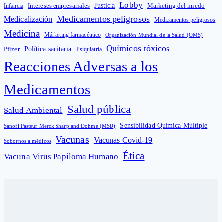
Lobby
Intereses empresariales
Justicia
Infancia
Marketing del miedo
Medicamentos peligrosos
Medicalización
Medicamentos peligrosos
Medicina
Márketing farmacéutico
Organización Mundial de la Salud (OMS)
Químicos tóxicos
Política sanitaria
Pfizer
Psiquiatría
Reacciones Adversas a los
Medicamentos
Salud pública
Salud Ambiental
Sensibilidad Química Múltiple
Sanofi Pasteur Merck Sharp and Dohme (MSD)
Vacunas
Vacunas Covid-19
Sobornos a médicos
Ética
Vacuna Virus Papiloma Humano