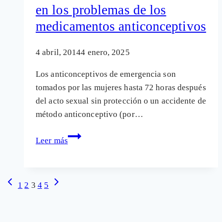
en los problemas de los
medicamentos anticonceptivos
4 abril, 2014
4 enero, 2025
Los anticonceptivos de emergencia son
tomados por las mujeres hasta 72 horas después
del acto sexual sin protección o un accidente de
método anticonceptivo (por…
Nueva
Leer más
alerta
sanitaria
abunda
Navegación
Página
Siguiente
1
2
3
4
5
en
anterior
página
de
los
página
problemas