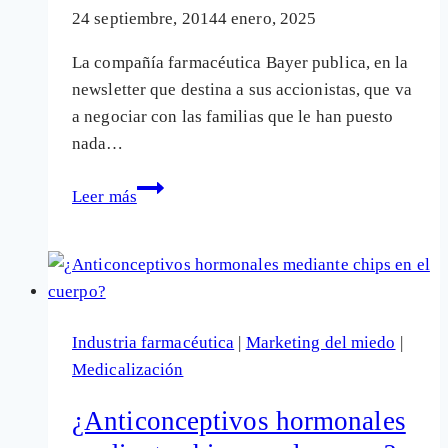
24 septiembre, 2014
4 enero, 2025
La compañía farmacéutica Bayer publica, en la
newsletter que destina a sus accionistas, que va
a negociar con las familias que le han puesto
nada…
Bayer
Leer más
destinará
1.800
millones
de
dólares
Industria farmacéutica
|
Marketing del miedo
|
a
Medicalización
8.900
mujeres
¿Anticonceptivos hormonales
dañadas