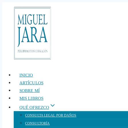
Saltar
al
contenido
INICIO
ARTÍCULOS
SOBRE MÍ
MIS LIBROS
QUÉ OFREZCO
CONSULTA LEGAL POR DAÑOS
CONSULTORÍA