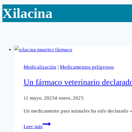
Xilacina
Medicalización
|
Medicamentos peligrosos
Un fármaco veterinario declarad
11 mayo, 2023
4 enero, 2025
Un medicamento para animales ha sido declarado «a
Un
Leer más
fármaco