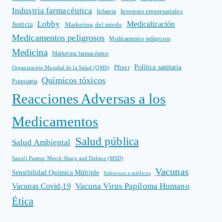
Industria farmacéutica
Intereses empresariales
Infancia
Lobby
Medicalización
Justicia
Marketing del miedo
Medicamentos peligrosos
Medicamentos peligrosos
Medicina
Márketing farmacéutico
Política sanitaria
Pfizer
Organización Mundial de la Salud (OMS)
Químicos tóxicos
Psiquiatría
Reacciones Adversas a los
Medicamentos
Salud pública
Salud Ambiental
Sanofi Pasteur Merck Sharp and Dohme (MSD)
Vacunas
Sensibilidad Química Múltiple
Sobornos a médicos
Vacuna Virus Papiloma Humano
Vacunas Covid-19
Ética