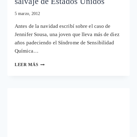
salvaje de Estados Unidos
5 marzo, 2012
Antes de la navidad escribí sobre el caso de
Jennifer Sousa, una joven que lleva más de diez
años padeciendo el Síndrome de Sensibilidad
Química…
CON
LEER MÁS
SQM
POR
EL
INTERIOR
SALVAJE
DE
ESTADOS
UNIDOS