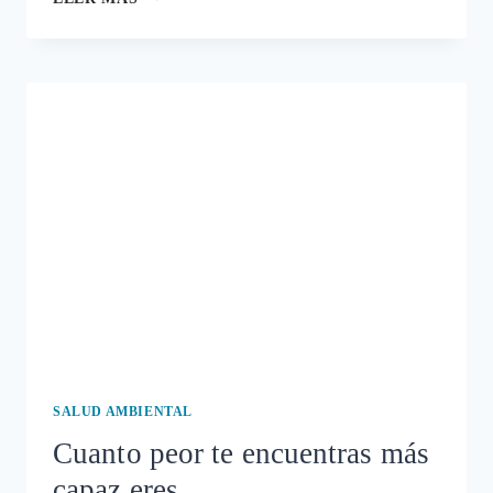
PUERTAS
QUE
SE
ABREN
PARA
LOS
ENFERMOS
AMBIENTALES
SALUD AMBIENTAL
Cuanto peor te encuentras más
capaz eres