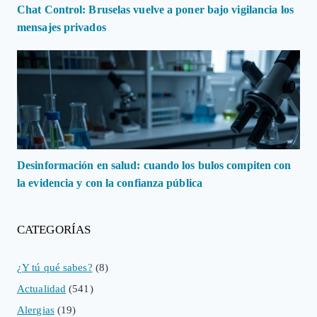
Chat Control: Bruselas vuelve a poner bajo vigilancia los
mensajes privados
Desinformación en salud: cuando los bulos compiten con
la evidencia y con la confianza pública
CATEGORÍAS
¿Y tú qué sabes?
(8)
Actualidad
(541)
Alergias
(19)