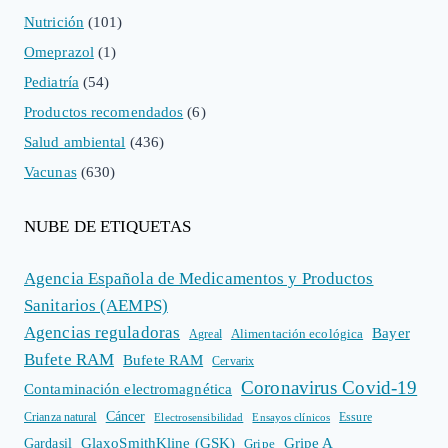
Nutrición
(101)
Omeprazol
(1)
Pediatría
(54)
Productos recomendados
(6)
Salud ambiental
(436)
Vacunas
(630)
NUBE DE ETIQUETAS
Agencia Española de Medicamentos y Productos
Sanitarios (AEMPS)
Agencias reguladoras
Bayer
Alimentación ecológica
Agreal
Bufete RAM
Bufete RAM
Cervarix
Coronavirus Covid-19
Contaminación electromagnética
Cáncer
Crianza natural
Electrosensibilidad
Ensayos clínicos
Essure
GlaxoSmithKline (GSK)
Gripe A
Gardasil
Gripe