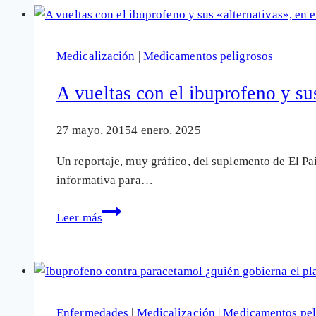
como
ibuprofeno
o
Medicalización
|
Medicamentos peligrosos
Voltaren,
ofrecen
A vueltas con el ibuprofeno y su
gran
riesgo
27 mayo, 2015
4 enero, 2025
cardiaco
Un reportaje, muy gráfico, del suplemento de El Pa
informativa para…
A
Leer más
vueltas
con
el
ibuprofeno
y
Enfermedades
|
Medicalización
|
Medicamentos pel