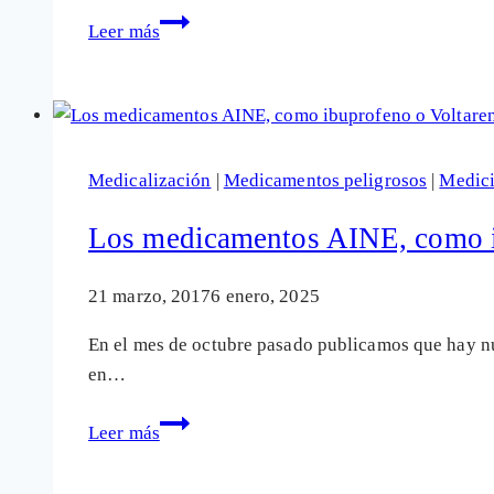
infartos
Sanidad
Leer más
avisa
de
abortos
y
malformaciones
Medicalización
|
Medicamentos peligrosos
|
Medic
fetales
por
Los medicamentos AINE, como ib
un
fármaco
21 marzo, 2017
6 enero, 2025
«protector
En el mes de octubre pasado publicamos que hay nu
de
en…
estómago»
Los
Leer más
medicamentos
AINE,