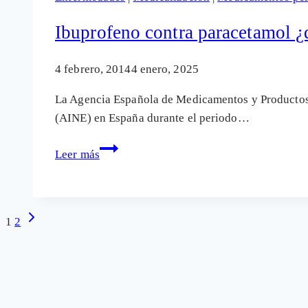
sus
«alternativas»,
Ibuprofeno contra paracetamol ¿
en
el
4 febrero, 2014
4 enero, 2025
punto
La Agencia Española de Medicamentos y Productos 
de
(AINE) en España durante el periodo…
mira
Ibuprofeno
Leer más
contra
paracetamol
¿quién
Navegación
Siguiente
1
2
gobierna
página
el
de
planeta
farma?
página