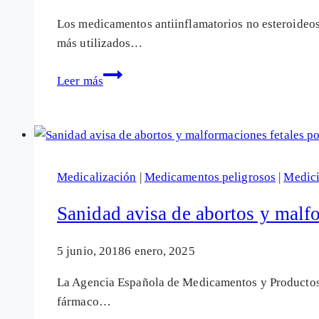
Los medicamentos antiinflamatorios no esteroideos
más utilizados…
Dosis
Leer más
bajas
de
ibuprofeno
son
igual
Medicalización
|
Medicamentos peligrosos
|
Medic
de
eficaces
Sanidad avisa de abortos y malf
que
altas
5 junio, 2018
6 enero, 2025
y
La Agencia Española de Medicamentos y Productos S
nos
fármaco…
ahorramos