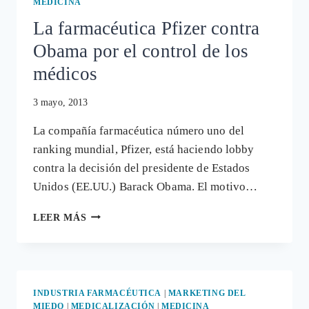
MEDICINA
EN
La farmacéutica Pfizer contra
HISPANTV
Obama por el control de los
médicos
3 mayo, 2013
La compañía farmacéutica número uno del
ranking mundial, Pfizer, está haciendo lobby
contra la decisión del presidente de Estados
Unidos (EE.UU.) Barack Obama. El motivo…
LA
LEER MÁS
FARMACÉUTICA
PFIZER
CONTRA
OBAMA
POR
INDUSTRIA FARMACÉUTICA
|
MARKETING DEL
EL
MIEDO
|
MEDICALIZACIÓN
|
MEDICINA