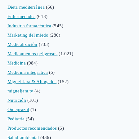
Dieta mediterránea
(66)
Enfermedades
(618)
Industria farmacéutica
(545)
Marketing del miedo
(280)
Medicalización
(733)
Medicamentos peligrosos
(1.021)
Medicina
(984)
Medicina integrativa
(6)
Miguel Jara & Abogados
(152)
migueljara.tv
(4)
Nutrición
(101)
Omeprazol
(1)
Pediatría
(54)
Productos recomendados
(6)
Salud ambiental
(436)