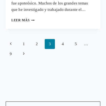
fue apoteósico. Muchos de los grandes temas
que he investigado y trabajado durante el…
LA
LEER MÁS
«RESACA»
DEL
REPORTAJE
SOBREMEDICADOS
Navegación
Página
1
2
3
4
5
…
DE
SALVADOS
de
anterior
Siguiente
9
página
página