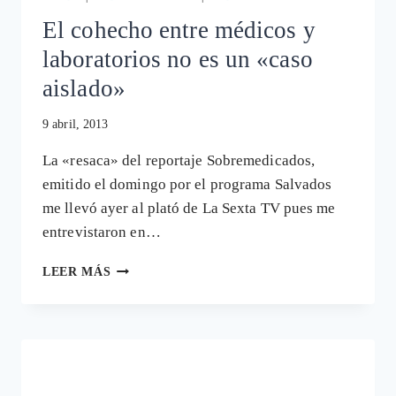
CONTROL
El cohecho entre médicos y
DE
LOS
laboratorios no es un «caso
MÉDICOS
aislado»
9 abril, 2013
La «resaca» del reportaje Sobremedicados,
emitido el domingo por el programa Salvados
me llevó ayer al plató de La Sexta TV pues me
entrevistaron en…
EL
LEER MÁS
COHECHO
ENTRE
MÉDICOS
Y
LABORATORIOS
NO