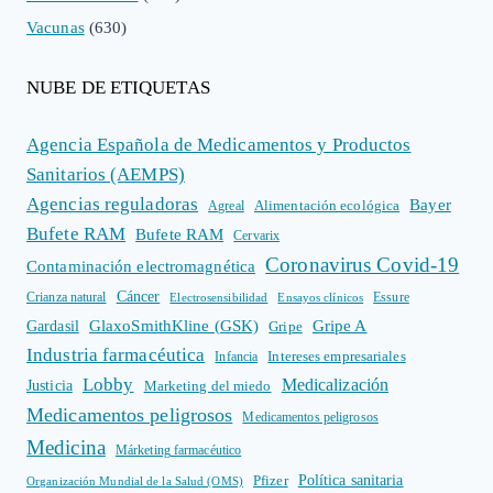
Vacunas
(630)
NUBE DE ETIQUETAS
Agencia Española de Medicamentos y Productos
Sanitarios (AEMPS)
Agencias reguladoras
Bayer
Alimentación ecológica
Agreal
Bufete RAM
Bufete RAM
Cervarix
Coronavirus Covid-19
Contaminación electromagnética
Cáncer
Crianza natural
Electrosensibilidad
Ensayos clínicos
Essure
GlaxoSmithKline (GSK)
Gripe A
Gardasil
Gripe
Industria farmacéutica
Intereses empresariales
Infancia
Lobby
Medicalización
Justicia
Marketing del miedo
Medicamentos peligrosos
Medicamentos peligrosos
Medicina
Márketing farmacéutico
Política sanitaria
Pfizer
Organización Mundial de la Salud (OMS)