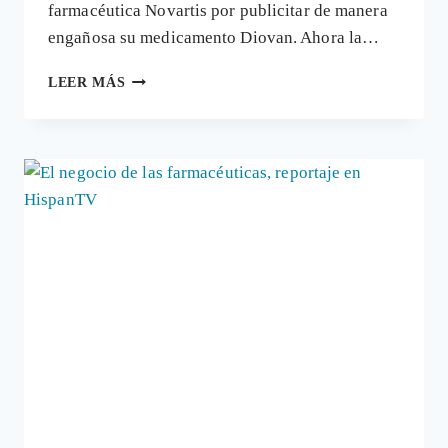
farmacéutica Novartis por publicitar de manera
engañosa su medicamento Diovan. Ahora la…
GLAXOSMITHKLINE
LEER MÁS
RECONOCE
QUE
PAGA
A
MÉDICOS
PARA
QUE
PROMUEVAN
SUS
PRODUCTOS