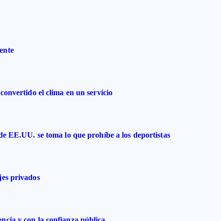
ente
convertido el clima en un servicio
 de EE.UU. se toma lo que prohíbe a los deportistas
jes privados
ncia y con la confianza pública