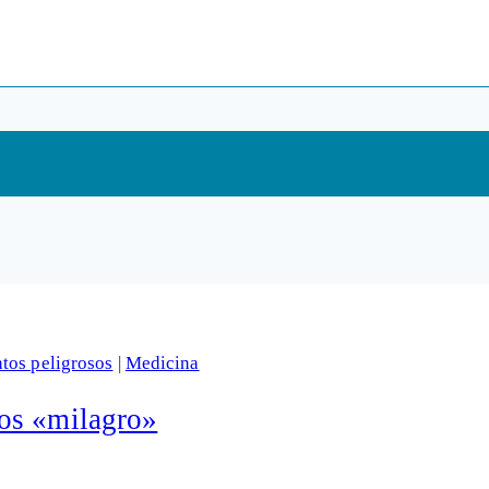
os peligrosos
|
Medicina
os «milagro»