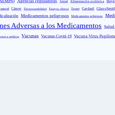
 (AEMPS)
Agencias reguladoras
Baye
Alimentación ecológica
Agreal
GlaxoSmit
Cáncer
Gardasil
 natural
Electrosensibilidad
Ensayos clínicos
Essure
Medi
Medicamentos peligrosos
icalización
Medicamentos peligrosos
nes Adversas a los Medicamentos
Salud
Vacunas
Vacuna Virus Papilo
Vacunas Covid-19
ornos a médicos