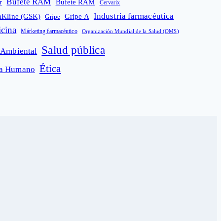
Bufete RAM
r
Bufete RAM
Cervarix
Industria farmacéutica
hKline (GSK)
Gripe A
Gripe
cina
Márketing farmacéutico
Organización Mundial de la Salud (OMS)
Salud pública
 Ambiental
Ética
ma Humano