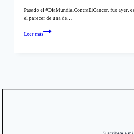
Pasado el #DiaMundialContraElCancer, fue ayer, es 
el parecer de una de…
Cáncer,
Leer más
medicamentos
y
productos
«milagro»
Suscríbete a mi 