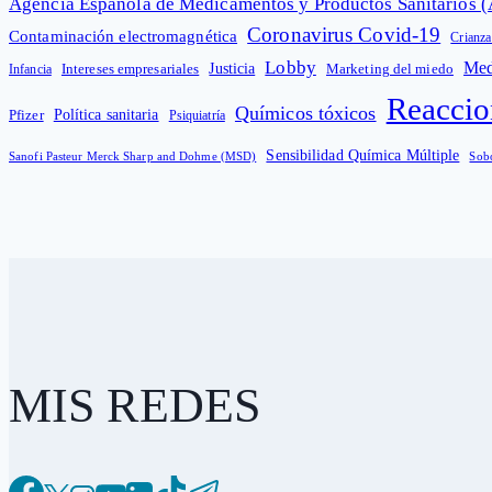
Agencia Española de Medicamentos y Productos Sanitarios
Coronavirus Covid-19
Contaminación electromagnética
Crianza
Lobby
Med
Intereses empresariales
Justicia
Infancia
Marketing del miedo
Reaccio
Químicos tóxicos
Política sanitaria
Pfizer
Psiquiatría
Sensibilidad Química Múltiple
Sanofi Pasteur Merck Sharp and Dohme (MSD)
Sob
MIS REDES