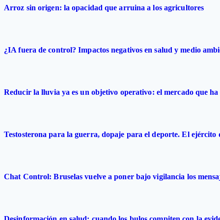
Arroz sin origen: la opacidad que arruina a los agricultores
¿IA fuera de control? Impactos negativos en salud y medio ambi
Reducir la lluvia ya es un objetivo operativo: el mercado que ha 
Testosterona para la guerra, dopaje para el deporte. El ejército
Chat Control: Bruselas vuelve a poner bajo vigilancia los mensa
Desinformación en salud: cuando los bulos compiten con la evide