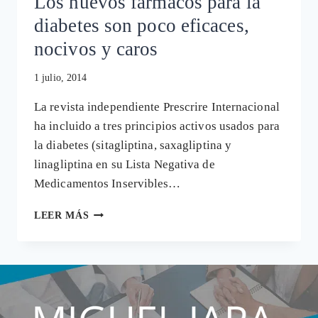
Los nuevos fármacos para la
diabetes son poco eficaces,
nocivos y caros
1 julio, 2014
La revista independiente Prescrire Internacional
ha incluido a tres principios activos usados para
la diabetes (sitagliptina, saxagliptina y
linagliptina en su Lista Negativa de
Medicamentos Inservibles…
LOS
LEER MÁS
NUEVOS
FÁRMACOS
PARA
LA
DIABETES
SON
POCO