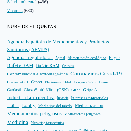
Salud ambiental
(436)
Vacunas
(630)
NUBE DE ETIQUETAS
Agencia Española de Medicamentos y Productos
Sanitarios (AEMPS)
Agencias reguladoras
Bayer
Alimentación ecológica
Agreal
Bufete RAM
Bufete RAM
Cervarix
Coronavirus Covid-19
Contaminación electromagnética
Cáncer
Crianza natural
Electrosensibilidad
Ensayos clínicos
Essure
GlaxoSmithKline (GSK)
Gripe A
Gardasil
Gripe
Industria farmacéutica
Intereses empresariales
Infancia
Lobby
Medicalización
Justicia
Marketing del miedo
Medicamentos peligrosos
Medicamentos peligrosos
Medicina
Márketing farmacéutico
Política sanitaria