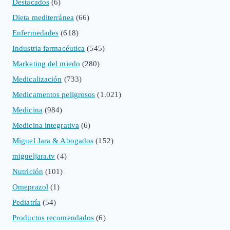
Destacados
(6)
Dieta mediterránea
(66)
Enfermedades
(618)
Industria farmacéutica
(545)
Marketing del miedo
(280)
Medicalización
(733)
Medicamentos peligrosos
(1.021)
Medicina
(984)
Medicina integrativa
(6)
Miguel Jara & Abogados
(152)
migueljara.tv
(4)
Nutrición
(101)
Omeprazol
(1)
Pediatría
(54)
Productos recomendados
(6)