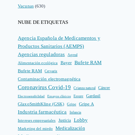
Vacunas
(630)
NUBE DE ETIQUETAS
Agencia Española de Medicamentos y
Productos Sanitarios (AEMPS)
Agencias reguladoras
Agreal
Bufete RAM
Bayer
Alimentación ecológica
Bufete RAM
Cervarix
Contaminación electromagnética
Coronavirus Covid-19
Cáncer
Crianza natural
Gardasil
Electrosensibilidad
Ensayos clínicos
Essure
GlaxoSmithKline (GSK)
Gripe A
Gripe
Industria farmacéutica
Infancia
Lobby
Intereses empresariales
Justicia
Medicalización
Marketing del miedo