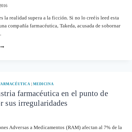
CORAZÓN
2016
Y
DEBERÍA
 la realidad supera a la ficción. Si no lo creéis leed esta
ESTAR
 una compañía farmacéutica, Takeda, acusada de sobornar
RETIRADO
…
SOBORNOS
A
MÉDICOS
PARA
QUE
RECETEN
UN
 FARMACÉUTICA
|
MEDICINA
FÁRMACO
stria farmacéutica en el punto de
CANCERÍGENO
r sus irregularidades
ones Adversas a Medicamentos (RAM) afectan al 7% de la