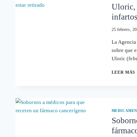
Uloric,
infarto
25 febrero, 2
La Agencia
sobre que e
Uloric (fe
LEER MÁS
MEDICAMEN
Soborno
fármac