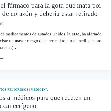
 el fármaco para la gota que mata por
s de corazón y debería estar retirado
019
 de medicamentos de Estados Unidos, la FDA, ha alertado
xiste un mayor riesgo de muerte al tomar el medicamento
buxostat)…
ULORIC,
EL
FÁRMACO
PARA
LA
GOTA
QUE
TOS PELIGROSOS
|
MEDICINA
MATA
s a médicos para que receten un
POR
o cancerígeno
INFARTOS
DE