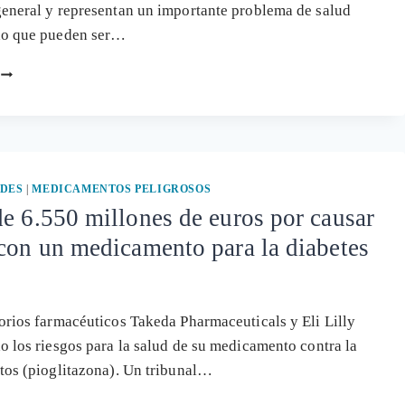
eneral y representan un importante problema de salud
do que pueden ser…
LA
INDUSTRIA
FARMACÉUTICA
EN
EL
PUNTO
DE
DES
|
MEDICAMENTOS PELIGROSOS
MIRA
e 6.550 millones de euros por causar
POR
con un medicamento para la diabetes
SUS
IRREGULARIDADES
orios farmacéuticos Takeda Pharmaceuticals y Eli Lilly
o los riesgos para la salud de su medicamento contra la
tos (pioglitazona). Un tribunal…