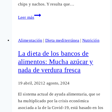
chips y nachos. Y resulta que…
Aperitivos
Leer más
salados:
Grasas,
sal,
Alimentación
|
Dieta mediterránea
|
Nutrición
azúcar,
aditivos…
La dieta de los bancos de
El
alimentos: Mucha azúcar y
análisis
nada de verdura fresca
para
elegir
el
19 abril, 2021
2 agosto, 2024
mejor
El sistema actual de ayuda alimentaria, que se
ha multiplicado por la crisis económica
asociada a la de la Covid-19, está basado en los