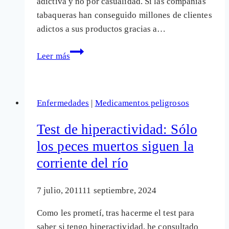
adictiva y no por casualidad. Si las compañías
tabaqueras han conseguido millones de clientes
adictos a sus productos gracias a…
Porqué
Leer más
la
comida
muy
Enfermedades
|
Medicamentos peligrosos
procesada
o
Test de hiperactividad: Sólo
«basura»
los peces muertos siguen la
puede
corriente del río
ser
adictiva
7 julio, 2011
11 septiembre, 2024
Como les prometí, tras hacerme el test para
saber si tengo hiperactividad, he consultado