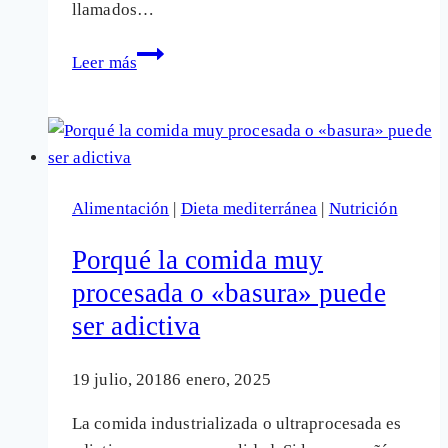
llamados…
La
Leer más
dieta
de
los
bancos
de
Alimentación
|
Dieta mediterránea
|
Nutrición
alimentos:
Mucha
Porqué la comida muy
azúcar
procesada o «basura» puede
y
ser adictiva
nada
de
verdura
19 julio, 2018
6 enero, 2025
fresca
La comida industrializada o ultraprocesada es