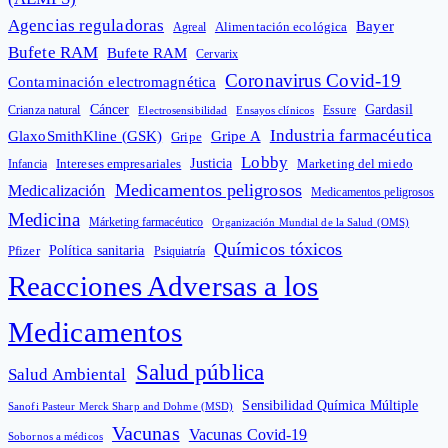
Agencias reguladoras
Bayer
Alimentación ecológica
Agreal
Bufete RAM
Bufete RAM
Cervarix
Coronavirus Covid-19
Contaminación electromagnética
Cáncer
Gardasil
Crianza natural
Electrosensibilidad
Ensayos clínicos
Essure
Industria farmacéutica
GlaxoSmithKline (GSK)
Gripe A
Gripe
Lobby
Intereses empresariales
Justicia
Infancia
Marketing del miedo
Medicamentos peligrosos
Medicalización
Medicamentos peligrosos
Medicina
Márketing farmacéutico
Organización Mundial de la Salud (OMS)
Químicos tóxicos
Política sanitaria
Pfizer
Psiquiatría
Reacciones Adversas a los
Medicamentos
Salud pública
Salud Ambiental
Sensibilidad Química Múltiple
Sanofi Pasteur Merck Sharp and Dohme (MSD)
Vacunas
Vacunas Covid-19
Sobornos a médicos