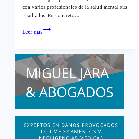
con varios profesionales de la salud mental sus
resultados. En concreto…
Test
Leer más
de
hiperactividad:
Sólo
los
peces
muertos
siguen
la
corriente
del
río