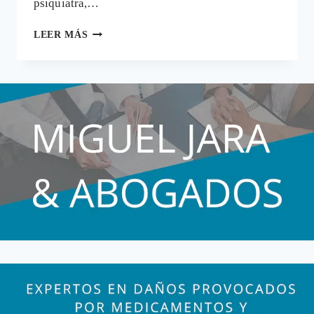
psiquiatra,…
RAFA
LEER MÁS
NADAL,
LA
ÉLITE
DEL
DOLOR
Y
EL
SILENCIO
FARMACOLÓGICO