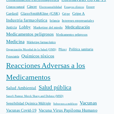
Cáncer
Crianza natural
Electrosensibilidad
Ensayos clínicos
Essure
GlaxoSmithKline (GSK)
Gripe A
Gardasil
Gripe
Industria farmacéutica
Intereses empresariales
Infancia
Lobby
Medicalización
Justicia
Marketing del miedo
Medicamentos peligrosos
Medicamentos peligrosos
Medicina
Márketing farmacéutico
Política sanitaria
Pfizer
Organización Mundial de la Salud (OMS)
Químicos tóxicos
Psiquiatría
Reacciones Adversas a los
Medicamentos
Salud pública
Salud Ambiental
Sanofi Pasteur Merck Sharp and Dohme (MSD)
Vacunas
Sensibilidad Química Múltiple
Sobornos a médicos
Vacuna Virus Papiloma Humano
Vacunas Covid-19