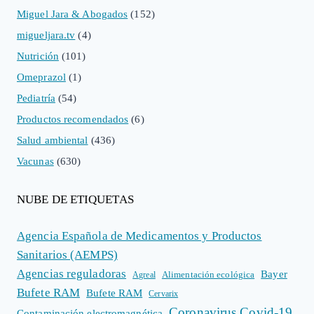
Miguel Jara & Abogados
(152)
migueljara.tv
(4)
Nutrición
(101)
Omeprazol
(1)
Pediatría
(54)
Productos recomendados
(6)
Salud ambiental
(436)
Vacunas
(630)
NUBE DE ETIQUETAS
Agencia Española de Medicamentos y Productos
Sanitarios (AEMPS)
Agencias reguladoras
Bayer
Alimentación ecológica
Agreal
Bufete RAM
Bufete RAM
Cervarix
Coronavirus Covid-19
Contaminación electromagnética