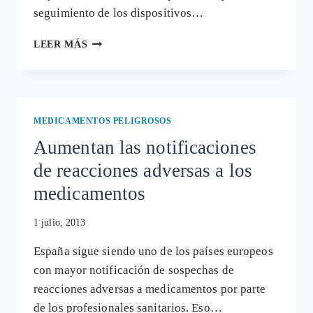
seguimiento de los dispositivos…
EL
LEER MÁS
LOBBY
DE
LA
TECNOLOGÍA
SANITARIA
MEDICAMENTOS PELIGROSOS
QUIERE
Aumentan las notificaciones
IMPONER
LA
de reacciones adversas a los
NO
REGULACIÓN
medicamentos
DE
SUS
1 julio, 2013
PRODUCTOS
España sigue siendo uno de los países europeos
con mayor notificación de sospechas de
reacciones adversas a medicamentos por parte
de los profesionales sanitarios. Eso…