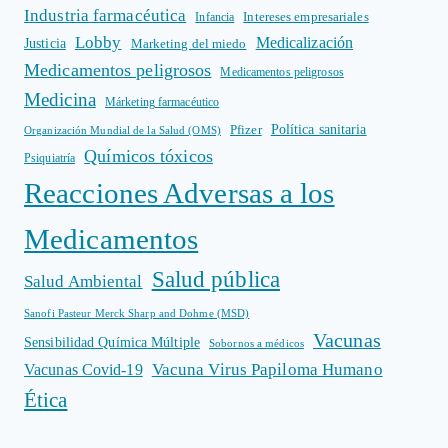
Industria farmacéutica
Intereses empresariales
Infancia
Lobby
Medicalización
Justicia
Marketing del miedo
Medicamentos peligrosos
Medicamentos peligrosos
Medicina
Márketing farmacéutico
Política sanitaria
Pfizer
Organización Mundial de la Salud (OMS)
Químicos tóxicos
Psiquiatría
Reacciones Adversas a los
Medicamentos
Salud pública
Salud Ambiental
Sanofi Pasteur Merck Sharp and Dohme (MSD)
Vacunas
Sensibilidad Química Múltiple
Sobornos a médicos
Vacuna Virus Papiloma Humano
Vacunas Covid-19
Ética