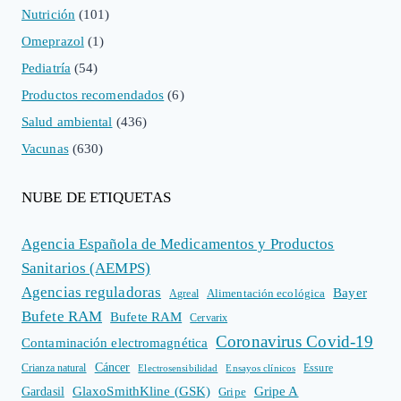
Nutrición
(101)
Omeprazol
(1)
Pediatría
(54)
Productos recomendados
(6)
Salud ambiental
(436)
Vacunas
(630)
NUBE DE ETIQUETAS
Agencia Española de Medicamentos y Productos
Sanitarios (AEMPS)
Agencias reguladoras
Bayer
Alimentación ecológica
Agreal
Bufete RAM
Bufete RAM
Cervarix
Coronavirus Covid-19
Contaminación electromagnética
Cáncer
Crianza natural
Electrosensibilidad
Ensayos clínicos
Essure
GlaxoSmithKline (GSK)
Gripe A
Gardasil
Gripe