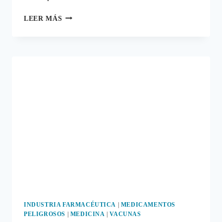
AUMENTAN
LEER MÁS
LAS
NOTIFICACIONES
DE
REACCIONES
ADVERSAS
A
LOS
MEDICAMENTOS
INDUSTRIA FARMACÉUTICA
|
MEDICAMENTOS
PELIGROSOS
|
MEDICINA
|
VACUNAS