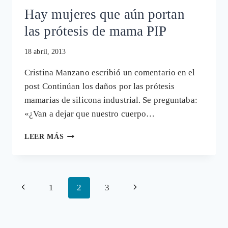
Hay mujeres que aún portan
las prótesis de mama PIP
18 abril, 2013
Cristina Manzano escribió un comentario en el
post Continúan los daños por las prótesis
mamarias de silicona industrial. Se preguntaba:
«¿Van a dejar que nuestro cuerpo…
HAY
LEER MÁS
MUJERES
QUE
AÚN
PORTAN
Navegación
Página
Siguiente
1
2
3
LAS
PRÓTESIS
de
anterior
página
DE
página
MAMA