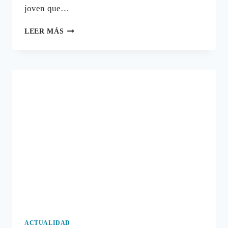
joven que…
SI
LEER MÁS
NO
ME
PAGAS
LA
PRÓTESIS
TE
LA
QUITO
PERO
SI
ES
TÓXICA
NO
TE
LA
QUITO
ACTUALIDAD