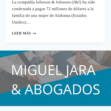
La compañía Johnson & Johnson (J&J) ha sido
condenada a pagar 72 millones de dólares a la
familia de una mujer de Alabama (Estados
Unidos)…
CONDENA
LEER MÁS
DE
72
MILLONES
A
JOHNSON
&
JOHNSON
POR
CAUSAR
CÁNCER
A
UNA
MUJER
CON
SUS