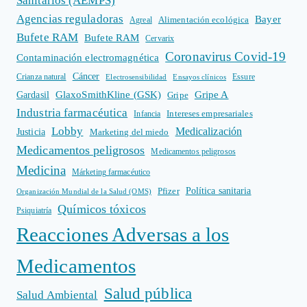
Sanitarios (AEMPS)
Agencias reguladoras
Bayer
Alimentación ecológica
Agreal
Bufete RAM
Bufete RAM
Cervarix
Coronavirus Covid-19
Contaminación electromagnética
Cáncer
Crianza natural
Electrosensibilidad
Ensayos clínicos
Essure
GlaxoSmithKline (GSK)
Gripe A
Gardasil
Gripe
Industria farmacéutica
Intereses empresariales
Infancia
Lobby
Medicalización
Justicia
Marketing del miedo
Medicamentos peligrosos
Medicamentos peligrosos
Medicina
Márketing farmacéutico
Política sanitaria
Pfizer
Organización Mundial de la Salud (OMS)
Químicos tóxicos
Psiquiatría
Reacciones Adversas a los
Medicamentos
Salud pública
Salud Ambiental