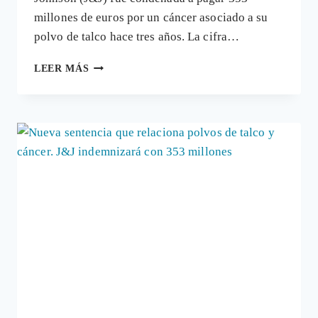
millones de euros por un cáncer asociado a su
polvo de talco hace tres años. La cifra…
COVID:
LEER MÁS
J&J
DESARROLLA
LA
VACUNA
MIENTRAS
DEJA
DE
VENDER
«TALCO
CANCERÍGENO»
POR
DEMANDAS
JUDICIALES