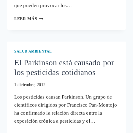
que pueden provocar los…
¿QUÉ
LEER MÁS
COME
UN
DIRECTIVO
DE
MONSANTO
SALUD AMBIENTAL
TRAS
El Parkinson está causado por
ESCUCHAR
LA
los pesticidas cotidianos
CIENCIA
DE
1 diciembre, 2012
SÉRALINI?
Los pesticidas causan Parkinson. Un grupo de
científicos dirigidos por Francisco Pan-Montojo
ha confirmado la relación directa entre la
exposición crónica a pesticidas y el…
EL