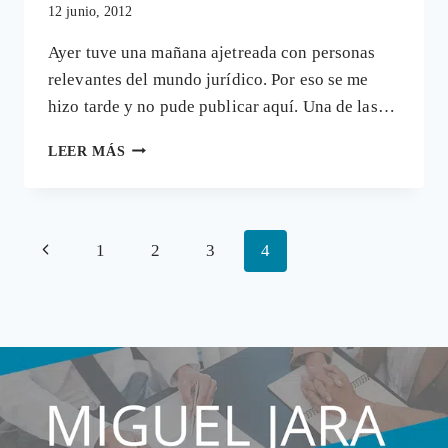
12 junio, 2012
Ayer tuve una mañana ajetreada con personas
relevantes del mundo jurídico. Por eso se me
hizo tarde y no pude publicar aquí. Una de las…
AHÍ
LEER MÁS
VIENE
LA
PLAGA
Navegación
Página
1
2
3
4
de
anterior
página