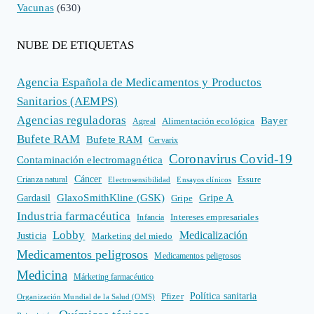
Vacunas
(630)
NUBE DE ETIQUETAS
Agencia Española de Medicamentos y Productos
Sanitarios (AEMPS)
Agencias reguladoras
Bayer
Alimentación ecológica
Agreal
Bufete RAM
Bufete RAM
Cervarix
Coronavirus Covid-19
Contaminación electromagnética
Cáncer
Crianza natural
Electrosensibilidad
Ensayos clínicos
Essure
GlaxoSmithKline (GSK)
Gripe A
Gardasil
Gripe
Industria farmacéutica
Intereses empresariales
Infancia
Lobby
Medicalización
Justicia
Marketing del miedo
Medicamentos peligrosos
Medicamentos peligrosos
Medicina
Márketing farmacéutico
Política sanitaria
Pfizer
Organización Mundial de la Salud (OMS)