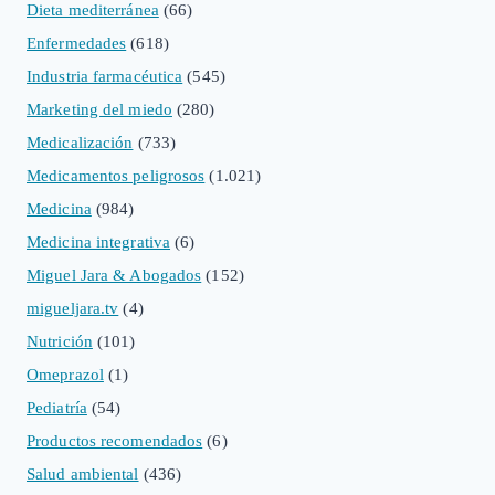
Dieta mediterránea
(66)
Enfermedades
(618)
Industria farmacéutica
(545)
Marketing del miedo
(280)
Medicalización
(733)
Medicamentos peligrosos
(1.021)
Medicina
(984)
Medicina integrativa
(6)
Miguel Jara & Abogados
(152)
migueljara.tv
(4)
Nutrición
(101)
Omeprazol
(1)
Pediatría
(54)
Productos recomendados
(6)
Salud ambiental
(436)