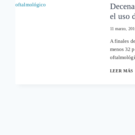
Decenas
el uso 
11 marzo, 201
A finales d
menos 32 p
oftalmológ
LEER MÁS