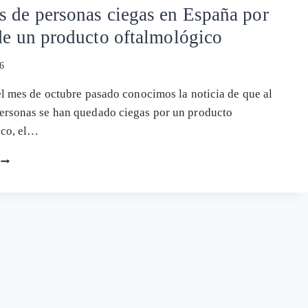
 de personas ciegas en España por
de un producto oftalmológico
6
el mes de octubre pasado conocimos la noticia de que al
ersonas se han quedado ciegas por un producto
ico, el…
DECENAS
DE
PERSONAS
CIEGAS
EN
ESPAÑA
POR
EL
USO
DE
UN