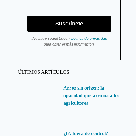
Suscríbete
¡No hago spam! Lee mi
política de privacidad
para obtener más información.
ÚLTIMOS ARTÍCULOS
Arroz sin origen: la
opacidad que arruina a los
agricultores
¿IA fuera de control?