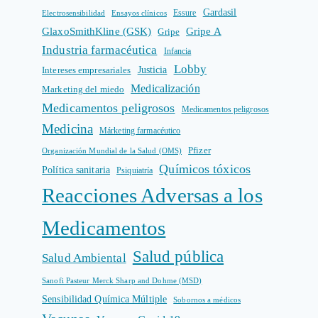
Gardasil
Electrosensibilidad
Ensayos clínicos
Essure
GlaxoSmithKline (GSK)
Gripe A
Gripe
Industria farmacéutica
Infancia
Lobby
Intereses empresariales
Justicia
Medicalización
Marketing del miedo
Medicamentos peligrosos
Medicamentos peligrosos
Medicina
Márketing farmacéutico
Pfizer
Organización Mundial de la Salud (OMS)
Químicos tóxicos
Política sanitaria
Psiquiatría
Reacciones Adversas a los
Medicamentos
Salud pública
Salud Ambiental
Sanofi Pasteur Merck Sharp and Dohme (MSD)
Sensibilidad Química Múltiple
Sobornos a médicos