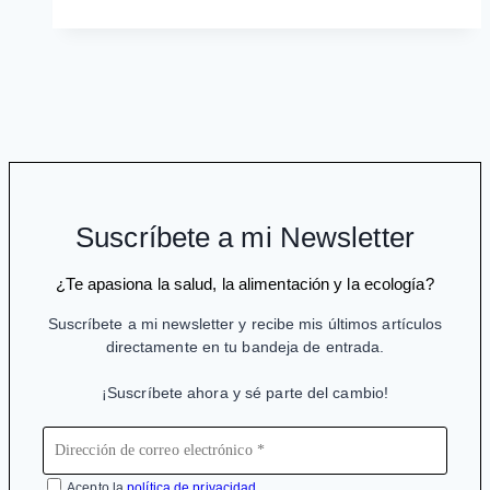
antiviral
de
Pfizer
para
tratar
la
Covid-
19
Suscríbete a mi Newsletter
de
dudosa
¿Te apasiona la salud, la alimentación y la ecología?
utilidad
Suscríbete a mi newsletter y recibe mis últimos artículos
directamente en tu bandeja de entrada.
¡Suscríbete ahora y sé parte del cambio!
Acepto la
política de privacidad