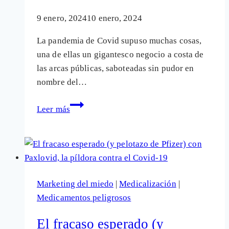
9 enero, 2024
10 enero, 2024
La pandemia de Covid supuso muchas cosas,
una de ellas un gigantesco negocio a costa de
las arcas públicas, saboteadas sin pudor en
nombre del…
El
Leer más
rebote
virológico
de
Paxlovid,
la
Marketing del miedo
|
Medicalización
|
píldora
Medicamentos peligrosos
antiCovid
de
El fracaso esperado (y
Pfizer: