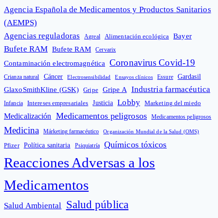
Agencia Española de Medicamentos y Productos Sanitarios
(AEMPS)
Agencias reguladoras
Bayer
Alimentación ecológica
Agreal
Bufete RAM
Bufete RAM
Cervarix
Coronavirus Covid-19
Contaminación electromagnética
Cáncer
Gardasil
Crianza natural
Electrosensibilidad
Ensayos clínicos
Essure
Industria farmacéutica
GlaxoSmithKline (GSK)
Gripe A
Gripe
Lobby
Intereses empresariales
Justicia
Infancia
Marketing del miedo
Medicamentos peligrosos
Medicalización
Medicamentos peligrosos
Medicina
Márketing farmacéutico
Organización Mundial de la Salud (OMS)
Químicos tóxicos
Política sanitaria
Pfizer
Psiquiatría
Reacciones Adversas a los
Medicamentos
Salud pública
Salud Ambiental