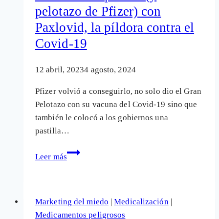
pelotazo de Pfizer) con
Se
Paxlovid, la píldora contra el
eliminan
virus
Covid-19
vivos
que
12 abril, 2023
4 agosto, 2024
pueden
Pfizer volvió a conseguirlo, no solo dio el Gran
ser
Pelotazo con su vacuna del Covid-19 sino que
contagiosos
también le colocó a los gobiernos una
pastilla…
El
Leer más
fracaso
esperado
(y
Marketing del miedo
|
Medicalización
|
pelotazo
Medicamentos peligrosos
de