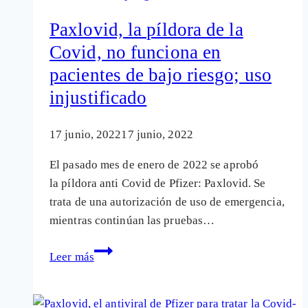
Pfizer)
Paxlovid, la píldora de la
con
Covid, no funciona en
Paxlovid,
pacientes de bajo riesgo; uso
la
píldora
injustificado
contra
el
17 junio, 2022
17 junio, 2022
Covid-
El pasado mes de enero de 2022 se aprobó
19
la píldora anti Covid de Pfizer: Paxlovid. Se
trata de una autorización de uso de emergencia,
mientras continúan las pruebas…
Paxlovid,
Leer más
la
píldora
de