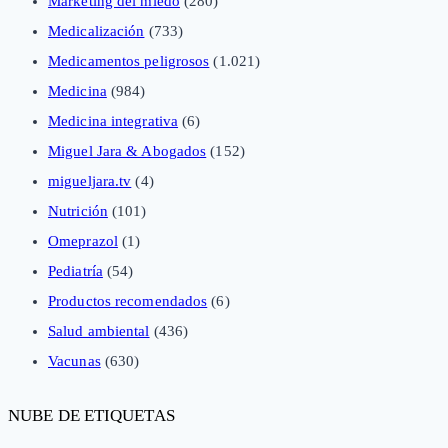
Marketing del miedo
(280)
Medicalización
(733)
Medicamentos peligrosos
(1.021)
Medicina
(984)
Medicina integrativa
(6)
Miguel Jara & Abogados
(152)
migueljara.tv
(4)
Nutrición
(101)
Omeprazol
(1)
Pediatría
(54)
Productos recomendados
(6)
Salud ambiental
(436)
Vacunas
(630)
NUBE DE ETIQUETAS