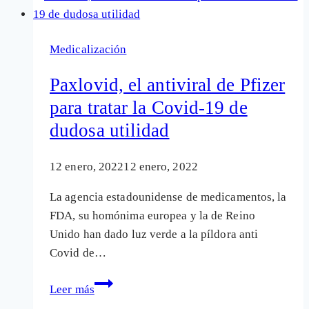
la
Covid,
Medicalización
no
funciona
Paxlovid, el antiviral de Pfizer
en
para tratar la Covid-19 de
pacientes
dudosa utilidad
de
bajo
riesgo;
12 enero, 2022
12 enero, 2022
uso
La agencia estadounidense de medicamentos, la
injustificado
FDA, su homónima europea y la de Reino
Unido han dado luz verde a la píldora anti
Covid de…
Paxlovid,
Leer más
el