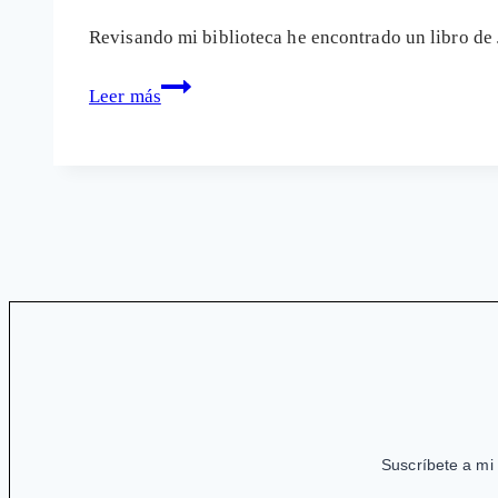
Revisando mi biblioteca he encontrado un libro de 
¿El
Leer más
control
social
de
la
infancia
a
través
de
las
pantallas?
Suscríbete a mi 