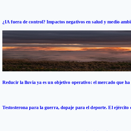
¿IA fuera de control? Impactos negativos en salud y medio ambi
Reducir la lluvia ya es un objetivo operativo: el mercado que ha 
Testosterona para la guerra, dopaje para el deporte. El ejército