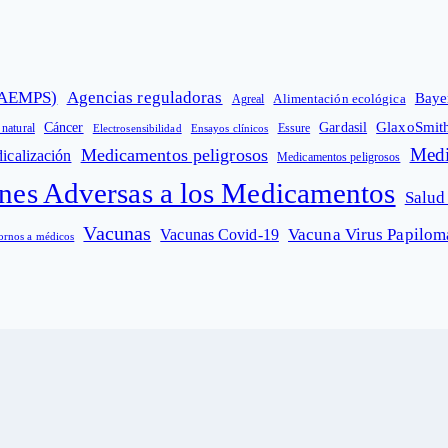
 (AEMPS)
Agencias reguladoras
Baye
Alimentación ecológica
Agreal
GlaxoSmit
Cáncer
Gardasil
 natural
Electrosensibilidad
Ensayos clínicos
Essure
Medi
Medicamentos peligrosos
icalización
Medicamentos peligrosos
nes Adversas a los Medicamentos
Salud
Vacunas
Vacuna Virus Papilo
Vacunas Covid-19
ornos a médicos