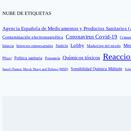
NUBE DE ETIQUETAS
Agencia Española de Medicamentos y Productos Sanitarios
Coronavirus Covid-19
Contaminación electromagnética
Crianza
Lobby
Med
Intereses empresariales
Justicia
Infancia
Marketing del miedo
Reaccio
Químicos tóxicos
Política sanitaria
Pfizer
Psiquiatría
Sensibilidad Química Múltiple
Sanofi Pasteur Merck Sharp and Dohme (MSD)
Sob