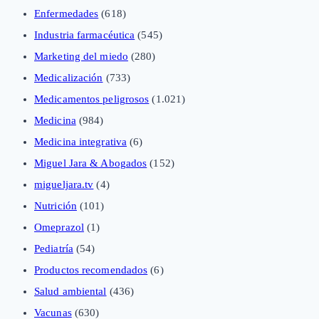
Enfermedades
(618)
Industria farmacéutica
(545)
Marketing del miedo
(280)
Medicalización
(733)
Medicamentos peligrosos
(1.021)
Medicina
(984)
Medicina integrativa
(6)
Miguel Jara & Abogados
(152)
migueljara.tv
(4)
Nutrición
(101)
Omeprazol
(1)
Pediatría
(54)
Productos recomendados
(6)
Salud ambiental
(436)
Vacunas
(630)