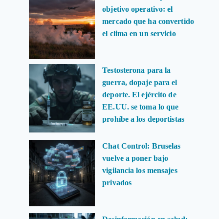
objetivo operativo: el
mercado que ha convertido
el clima en un servicio
Testosterona para la
guerra, dopaje para el
deporte. El ejército de
EE.UU. se toma lo que
prohíbe a los deportistas
Chat Control: Bruselas
vuelve a poner bajo
vigilancia los mensajes
privados