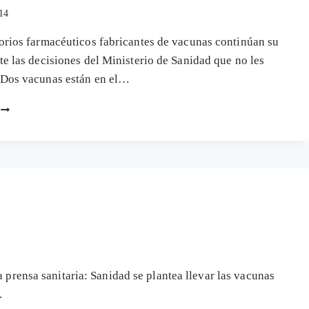
014
orios farmacéuticos fabricantes de vacunas continúan su
te las decisiones del Ministerio de Sanidad que no les
 Dos vacunas están en el…
LA
GUERRA
DE
LAS
VACUNAS
(VARICELA
Y
NEUMOCOCO),
RECORTES
Y
DESINVERSIONES
a prensa sanitaria: Sanidad se plantea llevar las vacunas
…