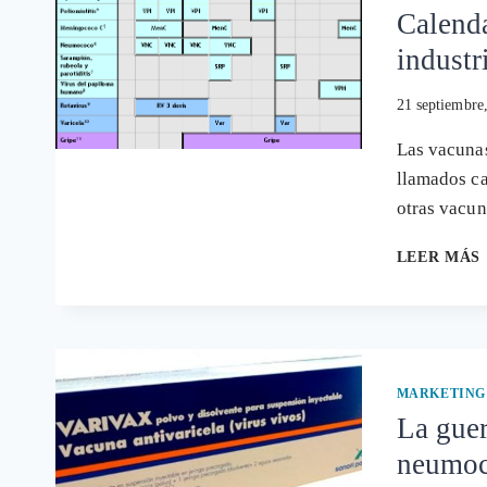
Calenda
industr
21 septiembre
Las vacunas
llamados ca
otras vacu
LEER MÁS
MARKETING
La guer
neumoco