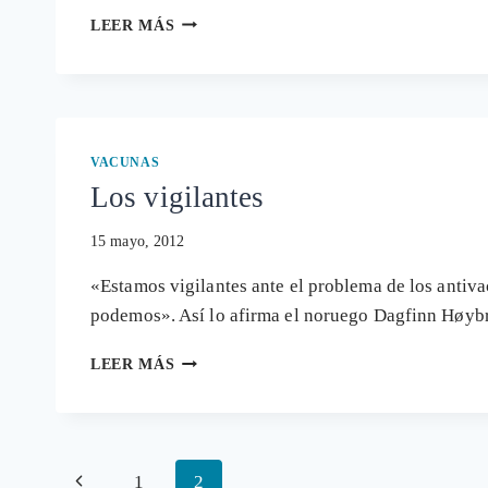
VACUNAS
LEER MÁS
¿OBLIGATORIAS?
VACUNAS
Los vigilantes
15 mayo, 2012
«Estamos vigilantes ante el problema de los antiv
podemos». Así lo afirma el noruego Dagfinn Høybr
LOS
LEER MÁS
VIGILANTES
Página
1
2