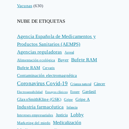
Vacunas
(630)
NUBE DE ETIQUETAS
Agencia Española de Medicamentos y
Productos Sanitarios (AEMPS)
Agencias reguladoras
Agreal
Bufete RAM
Bayer
Alimentación ecológica
Bufete RAM
Cervarix
Contaminación electromagnética
Coronavirus Covid-19
Cáncer
Crianza natural
Gardasil
Electrosensibilidad
Ensayos clínicos
Essure
GlaxoSmithKline (GSK)
Gripe A
Gripe
Industria farmacéutica
Infancia
Lobby
Intereses empresariales
Justicia
Medicalización
Marketing del miedo