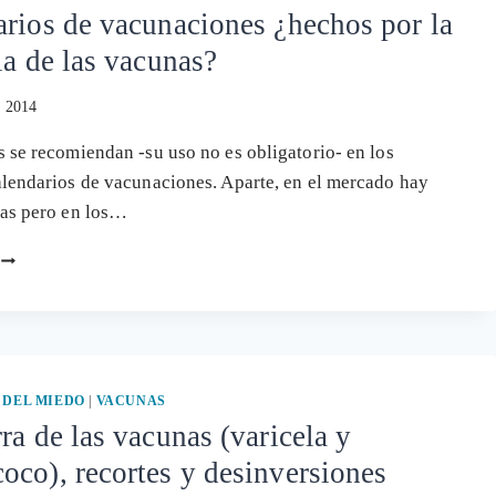
rios de vacunaciones ¿hechos por la
ia de las vacunas?
, 2014
 se recomiendan -su uso no es obligatorio- en los
lendarios de vacunaciones. Aparte, en el mercado hay
nas pero en los…
CALENDARIOS
DE
VACUNACIONES
¿HECHOS
POR
LA
INDUSTRIA
 DEL MIEDO
|
VACUNAS
DE
ra de las vacunas (varicela y
LAS
co), recortes y desinversiones
VACUNAS?