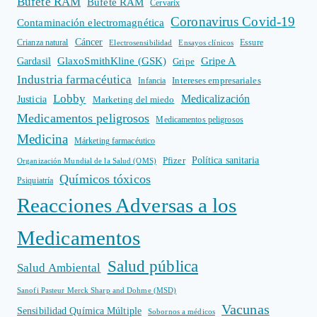
Bufete RAM
Bufete RAM
Cervarix
Coronavirus Covid-19
Contaminación electromagnética
Cáncer
Crianza natural
Electrosensibilidad
Ensayos clínicos
Essure
GlaxoSmithKline (GSK)
Gripe A
Gardasil
Gripe
Industria farmacéutica
Intereses empresariales
Infancia
Lobby
Medicalización
Justicia
Marketing del miedo
Medicamentos peligrosos
Medicamentos peligrosos
Medicina
Márketing farmacéutico
Política sanitaria
Pfizer
Organización Mundial de la Salud (OMS)
Químicos tóxicos
Psiquiatría
Reacciones Adversas a los
Medicamentos
Salud pública
Salud Ambiental
Sanofi Pasteur Merck Sharp and Dohme (MSD)
Vacunas
Sensibilidad Química Múltiple
Sobornos a médicos