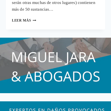
serán otras muchas de otros lugares) contienen
más de 50 sustancias…
MÁS
LEER MÁS
RAZONES
PARA
COMER
BIO:
50
TÓXICOS
EN
LAS
NARANJAS
DE
IMPORTACIÓN
(¿Y
EN
LAS
DEMÁS?)