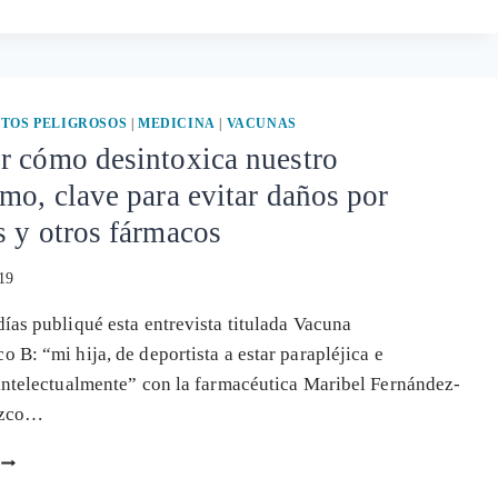
RECOMENDACIONES
DE
SANIDAD
POR
EL
MERCURIO
TOS PELIGROSOS
|
MEDICINA
|
VACUNAS
DEL
r cómo desintoxica nuestro
PESCADO:
mo, clave para evitar daños por
QUE
LOS
 y otros fármacos
NIÑOS
NO
019
LO
TOMEN
ías publiqué esta entrevista titulada Vacuna
SI
 B: “mi hija, de deportista a estar parapléjica e
LLEVA
ALTOS
intelectualmente” con la farmacéutica Maribel Fernández-
NIVELES
ezco…
CONOCER
CÓMO