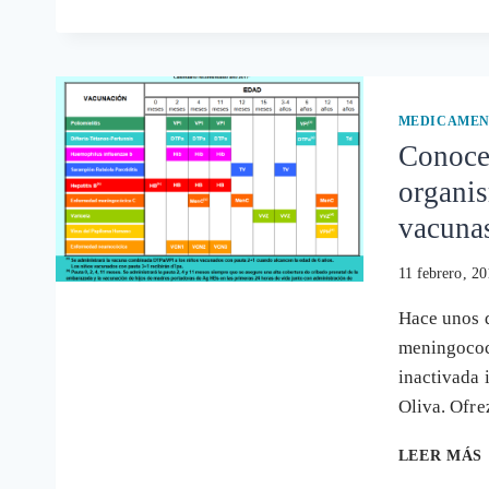
MEDICAMEN
Conoce
organis
vacunas
11 febrero, 2
Hace unos d
meningococo
inactivada 
Oliva. Ofr
LEER MÁS