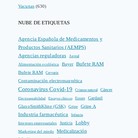
Vacunas
(630)
NUBE DE ETIQUETAS
Agencia Española de Medicamentos y
Productos Sanitarios (AEMPS)
Agencias reguladoras
Agreal
Bufete RAM
Bayer
Alimentación ecológica
Bufete RAM
Cervarix
Contaminación electromagnética
Coronavirus Covid-19
Cáncer
Crianza natural
Gardasil
Electrosensibilidad
Ensayos clínicos
Essure
GlaxoSmithKline (GSK)
Gripe A
Gripe
Industria farmacéutica
Infancia
Lobby
Intereses empresariales
Justicia
Medicalización
Marketing del miedo