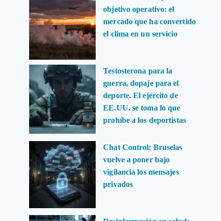
objetivo operativo: el
mercado que ha convertido
el clima en un servicio
Testosterona para la
guerra, dopaje para el
deporte. El ejército de
EE.UU. se toma lo que
prohíbe a los deportistas
Chat Control: Bruselas
vuelve a poner bajo
vigilancia los mensajes
privados