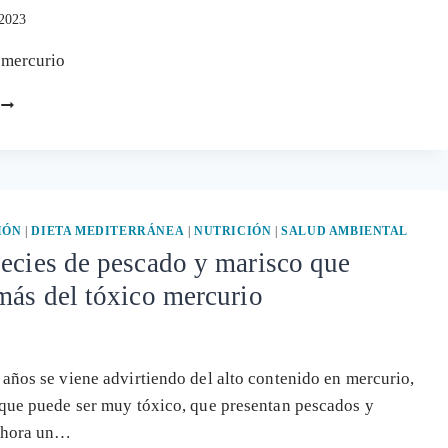
 2023
mercurio
LA
COMISIÓN
EUROPEA
PROHIBIRÁ
LAS
AMALGAMAS
DENTALES
IÓN
|
DIETA MEDITERRÁNEA
|
NUTRICIÓN
|
SALUD AMBIENTAL
EN
ecies de pescado y marisco que
2025
más del tóxico mercurio
años se viene advirtiendo del alto contenido en mercurio,
que puede ser muy tóxico, que presentan pescados y
Ahora un…