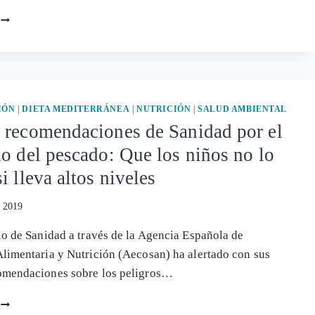
LAS
ESPECIES
DE
PESCADO
Y
MARISCO
QUE
IÓN
|
DIETA MEDITERRÁNEA
|
NUTRICIÓN
|
SALUD AMBIENTAL
LLEVAN
 recomendaciones de Sanidad por el
MÁS
o del pescado: Que los niños no lo
DEL
TÓXICO
i lleva altos niveles
MERCURIO
, 2019
io de Sanidad a través de la Agencia Española de
limentaria y Nutrición (Aecosan) ha alertado con sus
omendaciones sobre los peligros…
NUEVAS