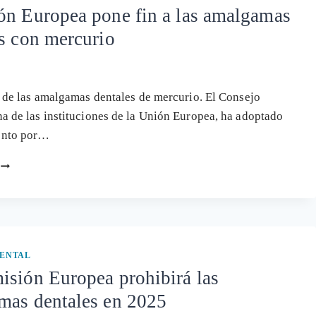
ón Europea pone fin a las amalgamas
s con mercurio
n de las amalgamas dentales de mercurio. El Consejo
a de las instituciones de la Unión Europea, ha adoptado
ento por…
LA
UNIÓN
EUROPEA
PONE
FIN
A
LAS
IENTAL
AMALGAMAS
sión Europea prohibirá las
DENTALES
mas dentales en 2025
CON
MERCURIO