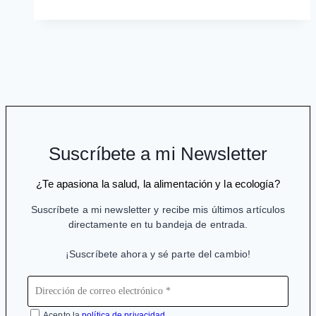
B:
«mi
hija,
de
deportista
a
estar
parapléjica
Suscríbete a mi Newsletter
e
inactivada
¿Te apasiona la salud, la alimentación y la ecología?
intelectualmente»
Suscríbete a mi newsletter y recibe mis últimos artículos
directamente en tu bandeja de entrada.
¡Suscríbete ahora y sé parte del cambio!
Acepto la
política de privacidad