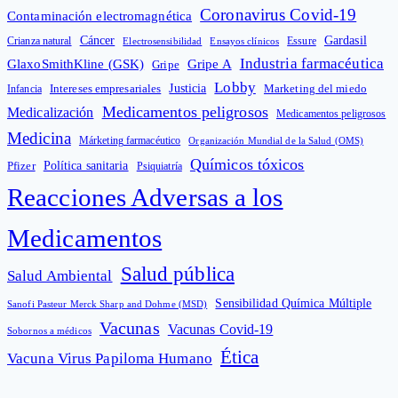
Coronavirus Covid-19
Contaminación electromagnética
Cáncer
Gardasil
Crianza natural
Electrosensibilidad
Ensayos clínicos
Essure
Industria farmacéutica
GlaxoSmithKline (GSK)
Gripe A
Gripe
Lobby
Intereses empresariales
Justicia
Infancia
Marketing del miedo
Medicamentos peligrosos
Medicalización
Medicamentos peligrosos
Medicina
Márketing farmacéutico
Organización Mundial de la Salud (OMS)
Químicos tóxicos
Política sanitaria
Pfizer
Psiquiatría
Reacciones Adversas a los
Medicamentos
Salud pública
Salud Ambiental
Sensibilidad Química Múltiple
Sanofi Pasteur Merck Sharp and Dohme (MSD)
Vacunas
Vacunas Covid-19
Sobornos a médicos
Ética
Vacuna Virus Papiloma Humano