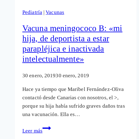
clave
Pediatría
|
Vacunas
para
evitar
Vacuna meningococo B: «mi
daños
hija, de deportista a estar
por
parapléjica e inactivada
vacunas
y
intelectualmente»
otros
fármacos
30 enero, 2019
30 enero, 2019
Hace ya tiempo que Maribel Fernández-Oliva
contactó desde Canarias con nosotros, el >,
porque su hija había sufrido graves daños tras
una vacunación. Ella es…
Vacuna
Leer más
meningococo