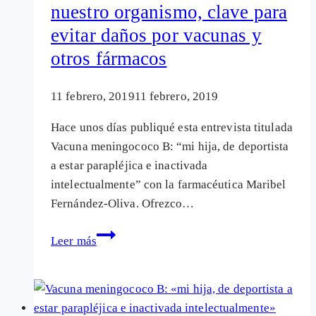
nuestro organismo, clave para
«anti
evitar daños por vacunas y
algunas
vacunas»
otros fármacos
11 febrero, 2019
11 febrero, 2019
Hace unos días publiqué esta entrevista titulada
Vacuna meningococo B: “mi hija, de deportista
a estar parapléjica e inactivada
intelectualmente” con la farmacéutica Maribel
Fernández-Oliva. Ofrezco…
Conocer
Leer más
cómo
desintoxica
nuestro
organismo,