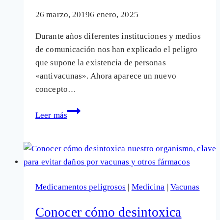
26 marzo, 2019
6 enero, 2025
Durante años diferentes instituciones y medios
de comunicación nos han explicado el peligro
que supone la existencia de personas
«antivacunas». Ahora aparece un nuevo
concepto…
¿Qué
Leer más
puede
haber
más
peligroso
que
Medicamentos peligrosos
|
Medicina
|
Vacunas
los
«antivacunas?
Conocer cómo desintoxica
Los