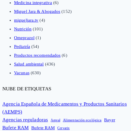
Medicina integrativa
(6)
Miguel Jara & Abogados
(152)
migueljara.tv
(4)
Nutrición
(101)
Omeprazol
(1)
Pediatría
(54)
Productos recomendados
(6)
Salud ambiental
(436)
Vacunas
(630)
NUBE DE ETIQUETAS
Agencia Española de Medicamentos y Productos Sanitarios
(AEMPS)
Agencias reguladoras
Bayer
Alimentación ecológica
Agreal
Bufete RAM
Bufete RAM
Cervarix