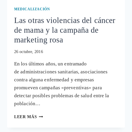
UN
SISTEMA
MEDICALIZACIÓN
SANITARIO
Las otras violencias del cáncer
BAJO
PRESIÓN
de mama y la campaña de
marketing rosa
26 octubre, 2016
En los últimos años, un entramado
de administraciones sanitarias, asociaciones
contra alguna enfermedad y empresas
promueven campañas «preventivas» para
detectar posibles problemas de salud entre la
población…
LAS
LEER MÁS
OTRAS
VIOLENCIAS