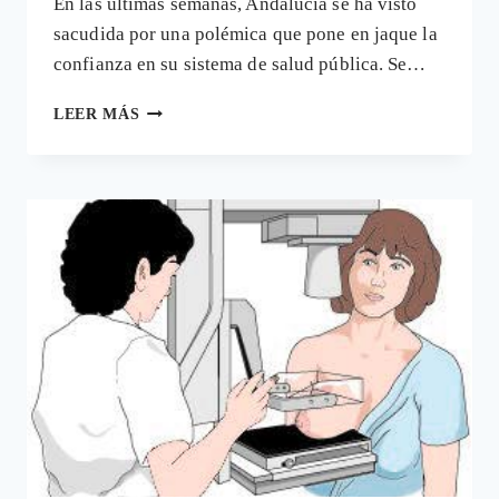
En las últimas semanas, Andalucía se ha visto
sacudida por una polémica que pone en jaque la
confianza en su sistema de salud pública. Se…
EL
LEER MÁS
ESCÁNDALO
DE
LAS
MAMOGRAFÍAS
EN
ANDALUCÍA:
FALLOS
EN
LA
DETECCIÓN
PRECOZ
DEL
CÁNCER
DE
MAMA
Y