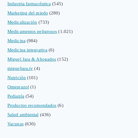
Industria farmacéutica
(545)
Marketing del miedo
(280)
Medicalización
(733)
Medicamentos peligrosos
(1.021)
Medicina
(984)
Medicina integrativa
(6)
Miguel Jara & Abogados
(152)
migueljara.tv
(4)
Nutrición
(101)
Omeprazol
(1)
Pediatría
(54)
Productos recomendados
(6)
Salud ambiental
(436)
Vacunas
(630)