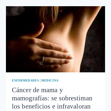
DEL
CÁNCER
DE
MAMA
Y
LA
CAMPAÑA
DE
MARKETING
ROSA
ENFERMEDADES
|
MEDICINA
Cáncer de mama y
mamografías: se sobrestiman
los beneficios e infravaloran