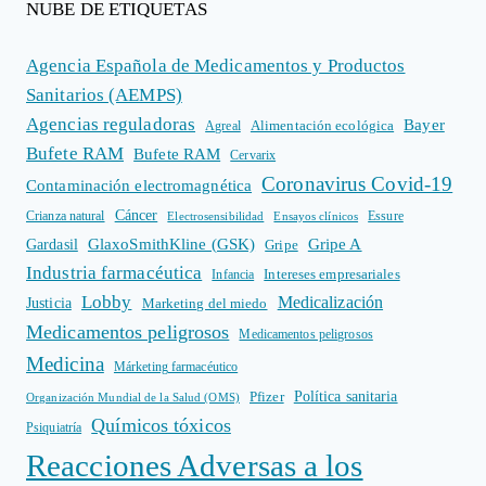
NUBE DE ETIQUETAS
Agencia Española de Medicamentos y Productos
Sanitarios (AEMPS)
Agencias reguladoras
Bayer
Alimentación ecológica
Agreal
Bufete RAM
Bufete RAM
Cervarix
Coronavirus Covid-19
Contaminación electromagnética
Cáncer
Crianza natural
Electrosensibilidad
Ensayos clínicos
Essure
GlaxoSmithKline (GSK)
Gripe A
Gardasil
Gripe
Industria farmacéutica
Intereses empresariales
Infancia
Lobby
Medicalización
Justicia
Marketing del miedo
Medicamentos peligrosos
Medicamentos peligrosos
Medicina
Márketing farmacéutico
Política sanitaria
Pfizer
Organización Mundial de la Salud (OMS)
Químicos tóxicos
Psiquiatría
Reacciones Adversas a los