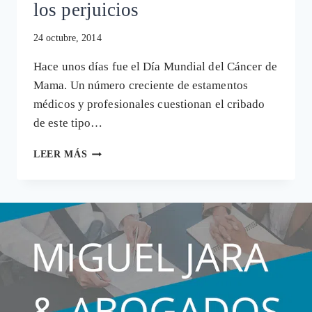
los perjuicios
24 octubre, 2014
Hace unos días fue el Día Mundial del Cáncer de
Mama. Un número creciente de estamentos
médicos y profesionales cuestionan el cribado
de este tipo…
CÁNCER
LEER MÁS
DE
MAMA
Y
MAMOGRAFÍAS:
SE
SOBRESTIMAN
LOS
BENEFICIOS
E
INFRAVALORAN
LOS