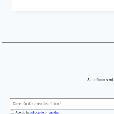
«bueno»
y
el
lobby
«feroz»
Suscríbete a mi 
Acepto la
política de privacidad