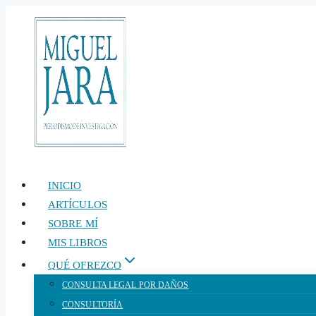
Saltar
al
contenido
INICIO
ARTÍCULOS
SOBRE MÍ
MIS LIBROS
QUÉ OFREZCO
CONSULTA LEGAL POR DAÑOS
CONSULTORÍA