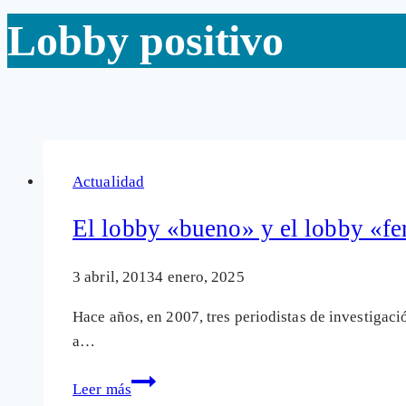
Lobby positivo
Actualidad
El lobby «bueno» y el lobby «fe
3 abril, 2013
4 enero, 2025
Hace años, en 2007, tres periodistas de investigac
a…
El
Leer más
lobby