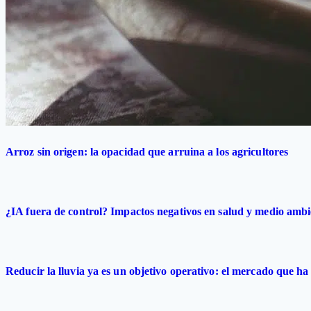
Arroz sin origen: la opacidad que arruina a los agricultores
¿IA fuera de control? Impactos negativos en salud y medio ambi
Reducir la lluvia ya es un objetivo operativo: el mercado que ha 