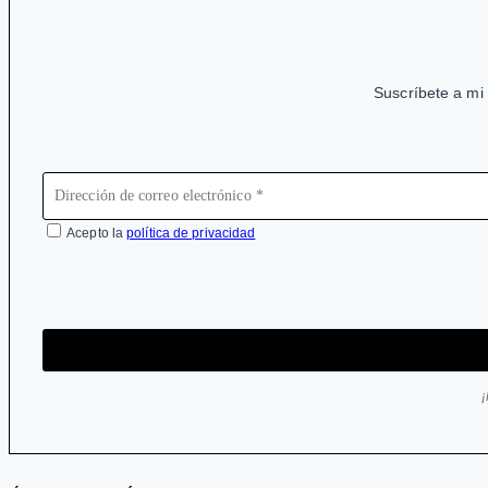
mejor
fresca
o
Suscríbete a mi 
pasteurizada?
Acepto la
política de privacidad