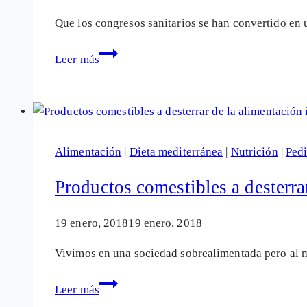
Que los congresos sanitarios se han convertido en 
Un
Leer más
congreso
de
pediatría
(¿corporativa?)
donde
Alimentación
|
Dieta mediterránea
|
Nutrición
|
Pedi
no
se
Productos comestibles a desterrar
puede
amamantar
19 enero, 2018
19 enero, 2018
a
Vivimos en una sociedad sobrealimentada pero al 
un
bebé
Productos
Leer más
comestibles