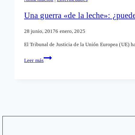
es
tanto
Una guerra «de la leche»: ¿puede
por
la
28 junio, 2017
6 enero, 2025
lactosa
El Tribunal de Justicia de la Unión Europea (UE) 
como
por
Una
Leer más
la
guerra
proteína
«de
caseína
la
leche»:
¿puede
esta
ser
vegetal?
¿y