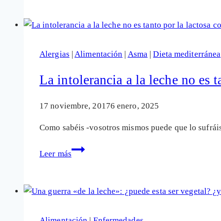
a
desterrar
de
la
Alergias
|
Alimentación
|
Asma
|
Dieta mediterránea
alimentación
infantil
La intolerancia a la leche no es 
17 noviembre, 2017
6 enero, 2025
Como sabéis -vosotros mismos puede que lo sufráis-
La
Leer más
intolerancia
a
la
leche
no
Alimentación
|
Enfermedades