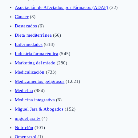
Asociación de Afectados por Fármacos (ADAF)
(22)
Cáncer
(8)
Destacados
(6)
Dieta mediterránea
(66)
Enfermedades
(618)
Industria farmacéutica
(545)
Marketing del miedo
(280)
Medicalización
(733)
Medicamentos peligrosos
(1.021)
Medicina
(984)
Medicina integrativa
(6)
Miguel Jara & Abogados
(152)
migueljara.tv
(4)
Nutrición
(101)
Omeprazol
(1)