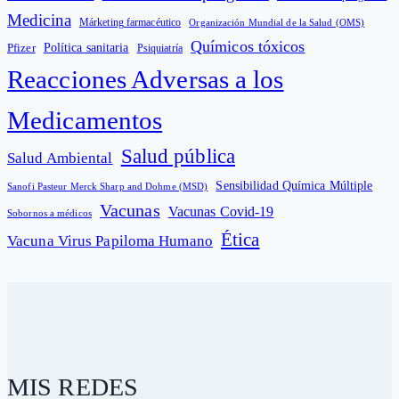
Medicina
Márketing farmacéutico
Organización Mundial de la Salud (OMS)
Químicos tóxicos
Política sanitaria
Pfizer
Psiquiatría
Reacciones Adversas a los
Medicamentos
Salud pública
Salud Ambiental
Sensibilidad Química Múltiple
Sanofi Pasteur Merck Sharp and Dohme (MSD)
Vacunas
Vacunas Covid-19
Sobornos a médicos
Ética
Vacuna Virus Papiloma Humano
MIS REDES