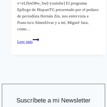
v=eLlbnO8w_bw[/youtube] El programa
Epílogo de HispanTV, presentado por el pedazo
de periodista Hernán Zin, nos entrevista a
Francisco Almodóvar y a mí, Miguel Jara,
como…
El
Leer más
Bufete
Almodóvar
&
Jara
en
HispanTV:
Laboratorios
de
médicos
Suscríbete a mi Newsletter