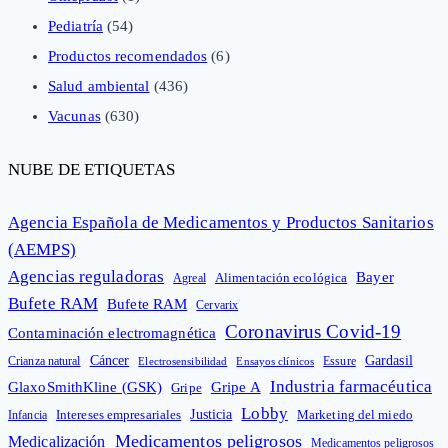
Pediatría
(54)
Productos recomendados
(6)
Salud ambiental
(436)
Vacunas
(630)
NUBE DE ETIQUETAS
Agencia Española de Medicamentos y Productos Sanitarios
(AEMPS)
Agencias reguladoras
Bayer
Alimentación ecológica
Agreal
Bufete RAM
Bufete RAM
Cervarix
Coronavirus Covid-19
Contaminación electromagnética
Cáncer
Gardasil
Crianza natural
Electrosensibilidad
Ensayos clínicos
Essure
Industria farmacéutica
GlaxoSmithKline (GSK)
Gripe A
Gripe
Lobby
Intereses empresariales
Justicia
Infancia
Marketing del miedo
Medicamentos peligrosos
Medicalización
Medicamentos peligrosos