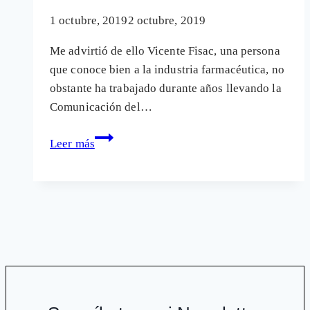
1 octubre, 2019
2 octubre, 2019
Me advirtió de ello Vicente Fisac, una persona
que conoce bien a la industria farmacéutica, no
obstante ha trabajado durante años llevando la
Comunicación del…
«Venden»
Leer más
la
sudoración
excesiva
como
una
enfermedad
para
abrirle
mercado