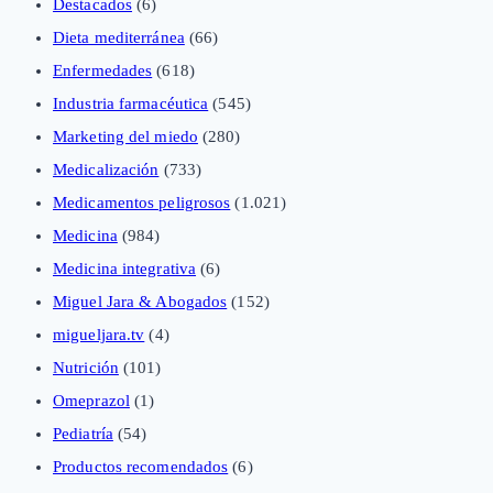
Destacados
(6)
Dieta mediterránea
(66)
Enfermedades
(618)
Industria farmacéutica
(545)
Marketing del miedo
(280)
Medicalización
(733)
Medicamentos peligrosos
(1.021)
Medicina
(984)
Medicina integrativa
(6)
Miguel Jara & Abogados
(152)
migueljara.tv
(4)
Nutrición
(101)
Omeprazol
(1)
Pediatría
(54)
Productos recomendados
(6)