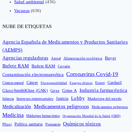
Salud ambiental
(436)
Vacunas
(630)
NUBE DE ETIQUETAS
Agencia Española de Medicamentos y Productos Sanitarios
(AEMPS)
Agencias reguladoras
Bayer
Alimentación ecológica
Agreal
Bufete RAM
Bufete RAM
Cervarix
Coronavirus Covid-19
Contaminación electromagnética
Cáncer
Gardasil
Crianza natural
Electrosensibilidad
Ensayos clínicos
Essure
Industria farmacéutica
GlaxoSmithKline (GSK)
Gripe A
Gripe
Lobby
Intereses empresariales
Justicia
Infancia
Marketing del miedo
Medicamentos peligrosos
Medicalización
Medicamentos peligrosos
Medicina
Márketing farmacéutico
Organización Mundial de la Salud (OMS)
Químicos tóxicos
Política sanitaria
Pfizer
Psiquiatría