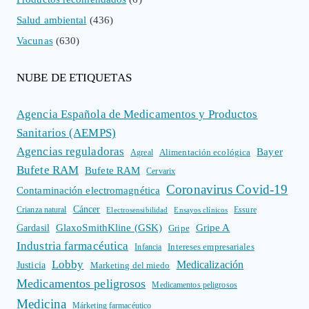
Salud ambiental
(436)
Vacunas
(630)
NUBE DE ETIQUETAS
Agencia Española de Medicamentos y Productos
Sanitarios (AEMPS)
Agencias reguladoras
Bayer
Alimentación ecológica
Agreal
Bufete RAM
Bufete RAM
Cervarix
Coronavirus Covid-19
Contaminación electromagnética
Cáncer
Crianza natural
Electrosensibilidad
Ensayos clínicos
Essure
GlaxoSmithKline (GSK)
Gripe A
Gardasil
Gripe
Industria farmacéutica
Intereses empresariales
Infancia
Lobby
Medicalización
Justicia
Marketing del miedo
Medicamentos peligrosos
Medicamentos peligrosos
Medicina
Márketing farmacéutico