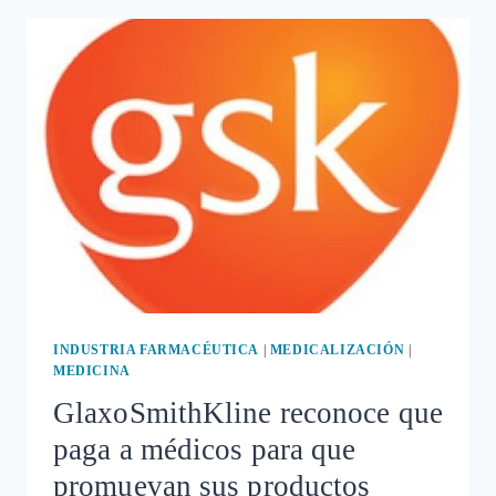
ADVERSA
DE
LA
VACUNA
DEL
PAPILOMA:
DAÑOS
CARDÍACOS
INDUSTRIA FARMACÉUTICA
|
MEDICALIZACIÓN
|
MEDICINA
GlaxoSmithKline reconoce que
paga a médicos para que
promuevan sus productos