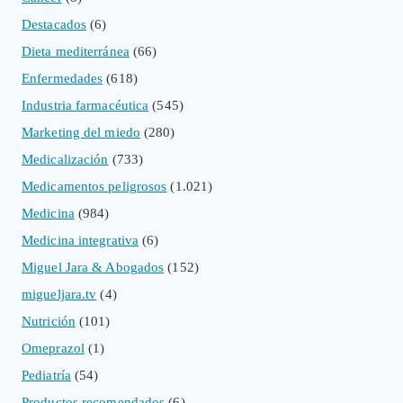
Destacados
(6)
Dieta mediterránea
(66)
Enfermedades
(618)
Industria farmacéutica
(545)
Marketing del miedo
(280)
Medicalización
(733)
Medicamentos peligrosos
(1.021)
Medicina
(984)
Medicina integrativa
(6)
Miguel Jara & Abogados
(152)
migueljara.tv
(4)
Nutrición
(101)
Omeprazol
(1)
Pediatría
(54)
Productos recomendados
(6)