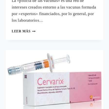
La «policía de las vacunas» es una red de
intereses creados entorno a las vacunas formada
por «expertos» financiados, por lo general, por
los laboratorios…
LA
LEER MÁS
«CARTA
DE
LOS
18»
Y
LA
PENÚLTIMA
RAZIA
DE
LA
«POLICÍA
DE
LAS
VACUNAS»