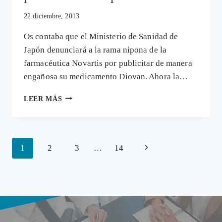
22 diciembre, 2013
Os contaba que el Ministerio de Sanidad de
Japón denunciará a la rama nipona de la
farmacéutica Novartis por publicitar de manera
engañosa su medicamento Diovan. Ahora la…
GLAXOSMITHKLINE
LEER MÁS
RECONOCE
QUE
PAGA
A
Navegación
Siguiente
1
2
3
…
14
MÉDICOS
PARA
de
página
QUE
página
PROMUEVAN
SUS
PRODUCTOS