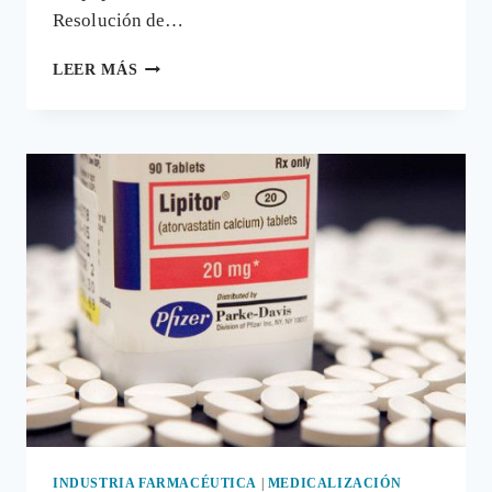
Resolución de…
SANIDAD
LEER MÁS
DE
ASTURIAS
REHUYE
SU
RESPONSABILIDAD
EN
LA
MUERTE
POR
LA
VACUNA
DEL
PAPILOMA
INDUSTRIA FARMACÉUTICA
|
MEDICALIZACIÓN