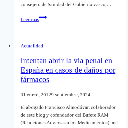
consejero de Sanidad del Gobierno vasco,…
Amenazas
Leer más
contra
los
profesionales
Actualidad
críticos
con
Intentan abrir la vía penal en
las
España en casos de daños por
vacunas
fármacos
31 enero, 2012
9 septiembre, 2024
El abogado Francisco Almodóvar, colaborador
de este blog y cofundador del Bufete RAM
(Reacciones Adversas a los Medicamentos), me