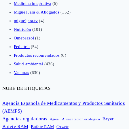
Medicina integrativa
(6)
Miguel Jara & Abogados
(152)
migueljara.tv
(4)
Nutrición
(101)
Omeprazol
(1)
Pediatría
(54)
Productos recomendados
(6)
Salud ambiental
(436)
Vacunas
(630)
NUBE DE ETIQUETAS
Agencia Española de Medicamentos y Productos Sanitarios
(AEMPS)
Agencias reguladoras
Bayer
Alimentación ecológica
Agreal
Bufete RAM
Bufete RAM
Cervarix