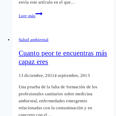
envía este artículo en el que…
Intentan
Leer más
abrir
la
vía
Salud ambiental
penal
en
Cuanto peor te encuentras más
España
capaz eres
en
casos
13 diciembre, 2011
4 septiembre, 2013
de
daños
Una prueba de la falta de formación de los
por
profesionales sanitarios sobre medicina
fármacos
ambiental, enfermedades emergentes
relacionadas con la contaminación y en
concreto con el…