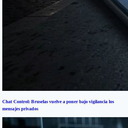
Chat Control: Bruselas vuelve a poner bajo vigilancia los
mensajes privados