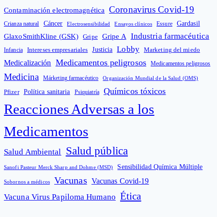
Coronavirus Covid-19
Contaminación electromagnética
Cáncer
Gardasil
Crianza natural
Electrosensibilidad
Ensayos clínicos
Essure
Industria farmacéutica
GlaxoSmithKline (GSK)
Gripe A
Gripe
Lobby
Intereses empresariales
Justicia
Infancia
Marketing del miedo
Medicamentos peligrosos
Medicalización
Medicamentos peligrosos
Medicina
Márketing farmacéutico
Organización Mundial de la Salud (OMS)
Químicos tóxicos
Política sanitaria
Pfizer
Psiquiatría
Reacciones Adversas a los
Medicamentos
Salud pública
Salud Ambiental
Sensibilidad Química Múltiple
Sanofi Pasteur Merck Sharp and Dohme (MSD)
Vacunas
Vacunas Covid-19
Sobornos a médicos
Ética
Vacuna Virus Papiloma Humano