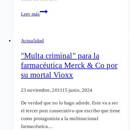
Cuanto
Leer más
peor
te
encuentras
Actualidad
más
capaz
"Multa criminal" para la
eres
farmacéutica Merck & Co por
su mortal Vioxx
23 noviembre, 2011
15 junio, 2024
De verdad que no lo hago adrede. Este va a ser
el tercer post consecutivo que escribo que tiene
como protagonista a la multinacional
farmacéutica…