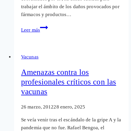
trabajar el ámbito de los daños provocados por
fármacos y productos…
Asomedic
Leer más
International:
Nuevo
foro
Vacunas
de
abogados
Amenazas contra los
pro
profesionales críticos con las
personas
vacunas
afectadas
por
fármacos
26 marzo, 2012
28 enero, 2025
Se veía venir tras el escándalo de la gripe A y la
pandemia que no fue. Rafael Bengoa, el