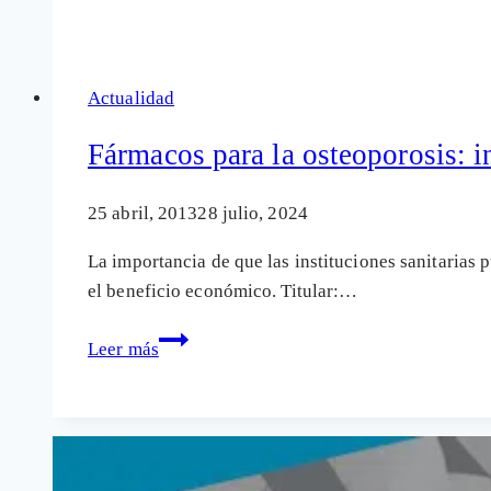
denuncian
la
publicidad
Actualidad
engañosa
de
Fármacos para la osteoporosis: i
fármacos
peligrosos
25 abril, 2013
28 julio, 2024
La importancia de que las instituciones sanitarias
el beneficio económico. Titular:…
Fármacos
Leer más
para
la
osteoporosis:
ineficaces
y