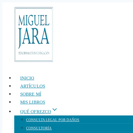
Saltar
al
contenido
INICIO
ARTÍCULOS
SOBRE MÍ
MIS LIBROS
QUÉ OFREZCO
CONSULTA LEGAL POR DAÑOS
CONSULTORÍA